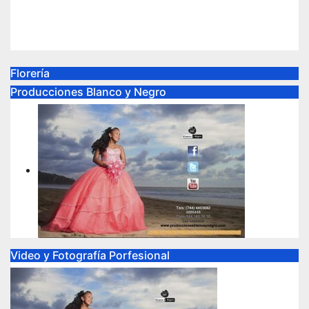
de diálogo con la militancia
Ago 6, 2026
adminweb
Florería
Producciones Blanco y Negro
Video y Fotografía Porfesional