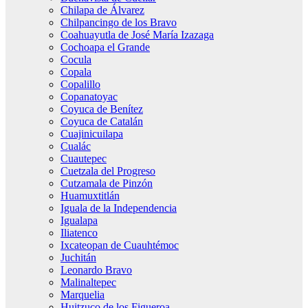
Chilapa de Álvarez
Chilpancingo de los Bravo
Coahuayutla de José María Izazaga
Cochoapa el Grande
Cocula
Copala
Copalillo
Copanatoyac
Coyuca de Benítez
Coyuca de Catalán
Cuajinicuilapa
Cualác
Cuautepec
Cuetzala del Progreso
Cutzamala de Pinzón
Huamuxtitlán
Iguala de la Independencia
Igualapa
Iliatenco
Ixcateopan de Cuauhtémoc
Juchitán
Leonardo Bravo
Malinaltepec
Marquelia
Huitzuco de los Figueroa