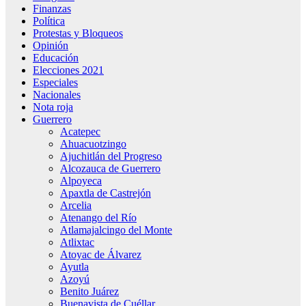
Finanzas
Política
Protestas y Bloqueos
Opinión
Educación
Elecciones 2021
Especiales
Nacionales
Nota roja
Guerrero
Acatepec
Ahuacuotzingo
Ajuchitlán del Progreso
Alcozauca de Guerrero
Alpoyeca
Apaxtla de Castrejón
Arcelia
Atenango del Río
Atlamajalcingo del Monte
Atlixtac
Atoyac de Álvarez
Ayutla
Azoyú
Benito Juárez
Buenavista de Cuéllar