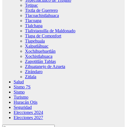
Tepecoacuilco de Trujano
Tetipac
Tixtla de Guerrero
Tlacoachistlahuaca
Tlacoapa
Tlalchapa
Tlalixtaquilla de Maldonado
Tlapa de Comonfort
Tlapehuala
Xalpatláhuac
Xochihuehuetlán
Xochistlahuaca
Zapotitlán Tablas
Zihuatanejo de Azueta
Zirándaro
Zitlala
Salud
Sismo 7S
Sismo
Turismo
Huracán Otis
Seguridad
Elecciones 2024
Elecciones 2027