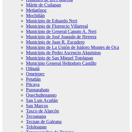
Mártir de Cuilapan
Metlatónoc
Mochitlán
Municipio de Eduardo Neri
Municipio de Florencio Villarreal
Municipio de General Canuto A. Neri
Municipio de José Joaquín de Herrera
Municipio de Juan R. Escudero
Municipio de La Unión de Isidoro Montes de Oca
Municipio de Pedro Ascencio Alquisiras
Municipio de San Miguel Totolapan
Municipio General Heliodoro Castillo
Olinalá
Ometepec
Petatlán
Pilcaya
Pungarabato
Quechultenango
San Luis Acatlán
San Marcos
Taxco de Alarcón
Tecoanapa
Tecpan de Galeana
Teloloapan