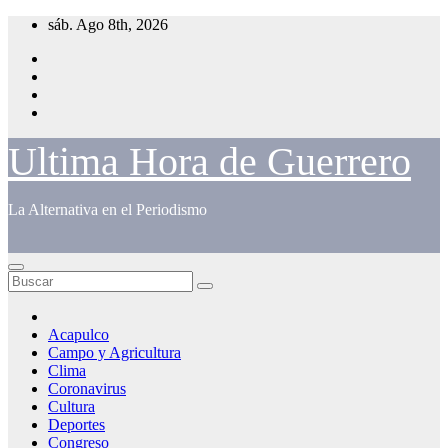
Saltar
sáb. Ago 8th, 2026
al
contenido
Ultima Hora de Guerrero
La Alternativa en el Periodismo
Acapulco
Campo y Agricultura
Clima
Coronavirus
Cultura
Deportes
Congreso