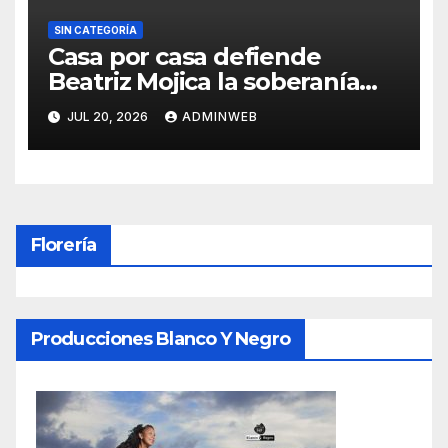
SIN CATEGORÍA
Casa por casa defiende
Beatriz Mojica la soberanía
nacional en Tlapa
JUL 20, 2026
ADMINWEB
Florería
Producciones Blanco Y Negro