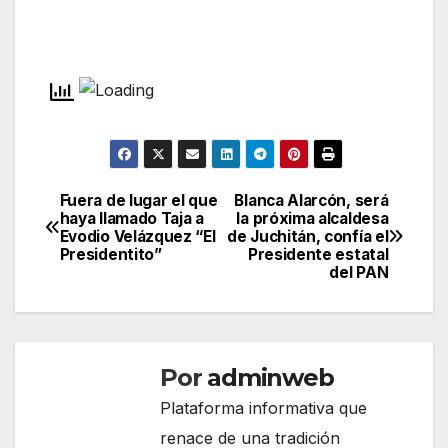
Fuera de lugar el que
Blanca Alarcón, será
Navegación
haya llamado Taja a
la próxima alcaldesa
Evodio Velázquez “El
de Juchitán, confía el
de
Presidentito”
Presidente estatal
del PAN
entradas
Por
adminweb
Plataforma informativa que
renace de una tradición