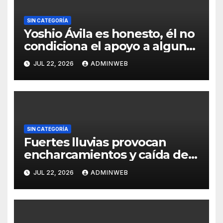
SIN CATEGORÍA
Yoshio Ávila es honesto, él no
condiciona el apoyo a alguna
figura política por una
JUL 22, 2026
ADMINWEB
candidatura
SIN CATEGORÍA
Fuertes lluvias provocan
encharcamientos y caída de
un árbol, sin daños graves en
JUL 22, 2026
ADMINWEB
Acapulco