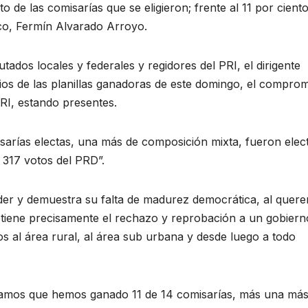
o de las comisarías que se eligieron; frente al 11 por ciento
co, Fermín Alvarado Arroyo.
dos locales y federales y regidores del PRI, el dirigente
arios de las planillas ganadoras de este domingo, el compro
RI, estando presentes.
isarías electas, una más de composición mixta, fueron elec
l 317 votos del PRD”.
der y demuestra su falta de madurez democrática, al quere
btiene precisamente el rechazo y reprobación a un gobiern
os al área rural, al área sub urbana y desde luego a todo
rmamos que hemos ganado 11 de 14 comisarías, más una más