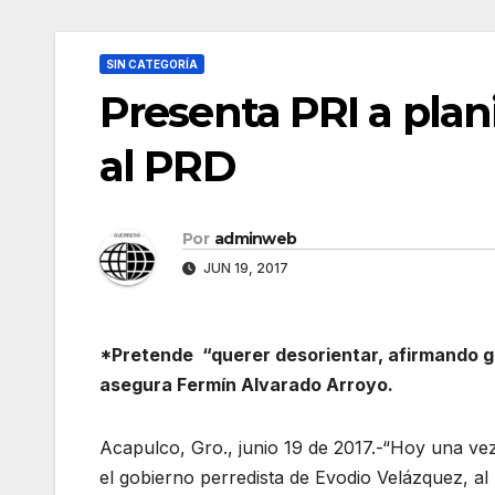
SIN CATEGORÍA
Presenta PRI a plan
al PRD
Por
adminweb
JUN 19, 2017
*Pretende “querer desorientar, afirmando g
asegura Fermín Alvarado Arroyo.
Acapulco, Gro., junio 19 de 2017.-“Hoy una v
el gobierno perredista de Evodio Velázquez, al 