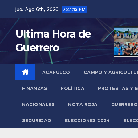
Saltar
jue. Ago 6th, 2026
7:41:14 PM
al
contenido
Ultima Hora de
Guerrero
ACAPULCO
CAMPO Y AGRICULTU
FINANZAS
POLÍTICA
PROTESTAS Y 
NACIONALES
NOTA ROJA
GUERRER
SEGURIDAD
ELECCIONES 2024
ELEC