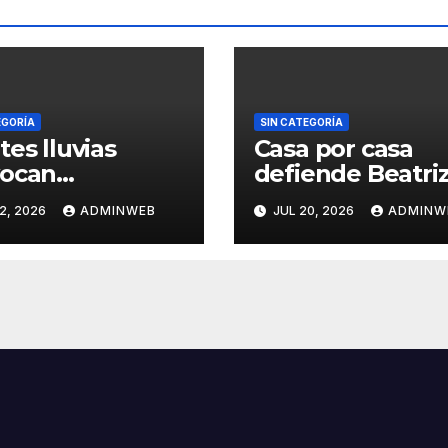
EGORÍA
SIN CATEGORÍA
tes lluvias
Casa por casa
vocan
defiende Beatri
arcamientos y
Mojica la sobera
2, 2026
ADMINWEB
JUL 20, 2026
ADMINW
a de un árbol,
nacional en Tla
daños graves en
pulco