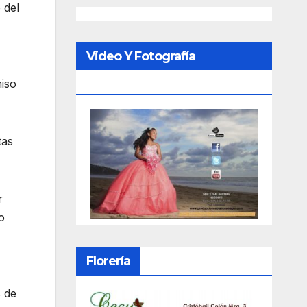
 del
Video Y Fotografía
Porfesional
miso
tas
r
o
Florería
 de