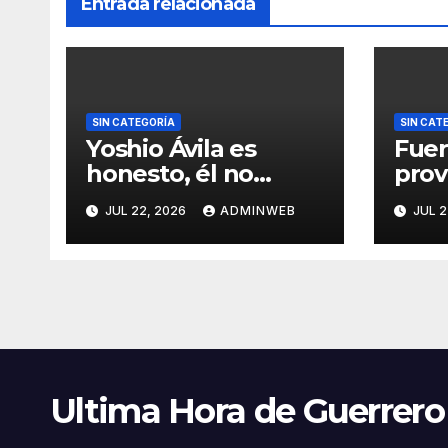
Entrada relacionada
SIN CATEGORÍA
SIN CAT
Yoshio Ávila es
Fuer
honesto, él no
pro
condiciona el apoyo
ench
JUL 22, 2026
ADMINWEB
JUL 2
a alguna figura
caíd
política por una
sin 
candidatura
Aca
Ultima Hora de Guerrero