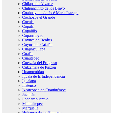
Chilapa de Álvarez
Chilpancingo de los Bravo
Coahuayutla de José María Izazaga
Cochoapa el Grande
Cocula
Copala
Copalillo
Copanatoyac
Coyuca de Benítez
Coyuca de Catalán
Cuajinicuilapa
Cualác
Cuautepec
Cuetzala del Progreso
Cutzamala de Pinzón
Huamuxtitlán
Iguala de la Independencia
Igualapa
Iliatenco
Ixcateopan de Cuauhtémoc
Juchitán
Leonardo Bravo
Malinaltepec
Marquelia
Huitzuco de los Figueroa