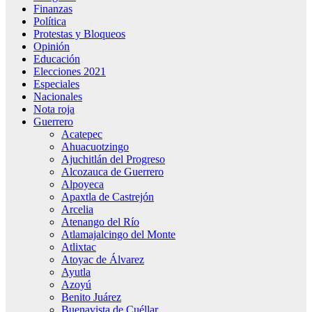
Finanzas
Política
Protestas y Bloqueos
Opinión
Educación
Elecciones 2021
Especiales
Nacionales
Nota roja
Guerrero
Acatepec
Ahuacuotzingo
Ajuchitlán del Progreso
Alcozauca de Guerrero
Alpoyeca
Apaxtla de Castrejón
Arcelia
Atenango del Río
Atlamajalcingo del Monte
Atlixtac
Atoyac de Álvarez
Ayutla
Azoyú
Benito Juárez
Buenavista de Cuéllar