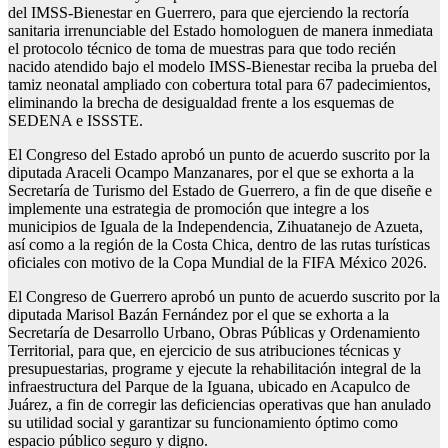
del IMSS-Bienestar en Guerrero, para que ejerciendo la rectoría
sanitaria irrenunciable del Estado homologuen de manera inmediata
el protocolo técnico de toma de muestras para que todo recién
nacido atendido bajo el modelo IMSS-Bienestar reciba la prueba del
tamiz neonatal ampliado con cobertura total para 67 padecimientos,
eliminando la brecha de desigualdad frente a los esquemas de
SEDENA e ISSSTE.
El Congreso del Estado aprobó un punto de acuerdo suscrito por la
diputada Araceli Ocampo Manzanares, por el que se exhorta a la
Secretaría de Turismo del Estado de Guerrero, a fin de que diseñe e
implemente una estrategia de promoción que integre a los
municipios de Iguala de la Independencia, Zihuatanejo de Azueta,
así como a la región de la Costa Chica, dentro de las rutas turísticas
oficiales con motivo de la Copa Mundial de la FIFA México 2026.
El Congreso de Guerrero aprobó un punto de acuerdo suscrito por la
diputada Marisol Bazán Fernández por el que se exhorta a la
Secretaría de Desarrollo Urbano, Obras Públicas y Ordenamiento
Territorial, para que, en ejercicio de sus atribuciones técnicas y
presupuestarias, programe y ejecute la rehabilitación integral de la
infraestructura del Parque de la Iguana, ubicado en Acapulco de
Juárez, a fin de corregir las deficiencias operativas que han anulado
su utilidad social y garantizar su funcionamiento óptimo como
espacio público seguro y digno.