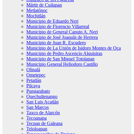
Mártir de Cuilapan
Metlatónoc
Mochitlán
Municipio de Eduardo Neri
Municipio de Florencio Villarreal
Municipio de General Canuto A. Neri
Municipio de José Joaquín de Herrera
Municipio de Juan R. Escudero
Municipio de La Unión de Isidoro Montes de Oca
Municipio de Pedro Ascencio Alquisiras
Municipio de San Miguel Totolapan
Municipio General Heliodoro Castillo
Olinalá
Ometepec
Petatlán
Pilcaya
Pungarabato
Quechultenango
San Luis Acatlán
San Marcos
Taxco de Alarcón
Tecoanapa
Tecpan de Galeana
Teloloapan