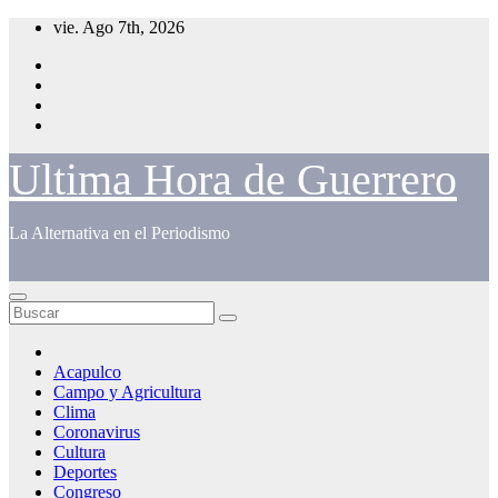
Saltar
vie. Ago 7th, 2026
al
contenido
Ultima Hora de Guerrero
La Alternativa en el Periodismo
Acapulco
Campo y Agricultura
Clima
Coronavirus
Cultura
Deportes
Congreso