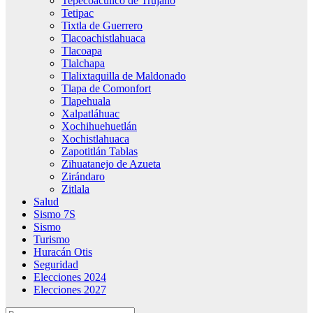
Tepecoacuilco de Trujano
Tetipac
Tixtla de Guerrero
Tlacoachistlahuaca
Tlacoapa
Tlalchapa
Tlalixtaquilla de Maldonado
Tlapa de Comonfort
Tlapehuala
Xalpatláhuac
Xochihuehuetlán
Xochistlahuaca
Zapotitlán Tablas
Zihuatanejo de Azueta
Zirándaro
Zitlala
Salud
Sismo 7S
Sismo
Turismo
Huracán Otis
Seguridad
Elecciones 2024
Elecciones 2027