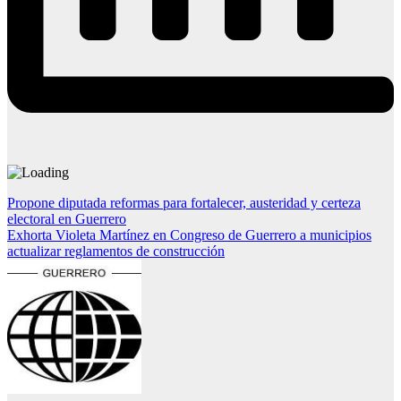
Navegación
Propone diputada reformas para fortalecer, austeridad y certeza
electoral en Guerrero
de
Exhorta Violeta Martínez en Congreso de Guerrero a municipios
entradas
actualizar reglamentos de construcción