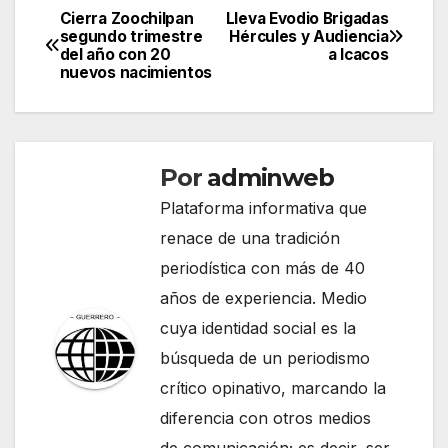
Cierra Zoochilpan
Lleva Evodio Brigadas
Navegación
segundo trimestre
Hércules y Audiencia
del año con 20
a Icacos
de
nuevos nacimientos
entradas
Por
adminweb
Plataforma informativa que
renace de una tradición
periodística con más de 40
años de experiencia. Medio
cuya identidad social es la
búsqueda de un periodismo
crítico opinativo, marcando la
diferencia con otros medios
de comunicación; es decir, ser