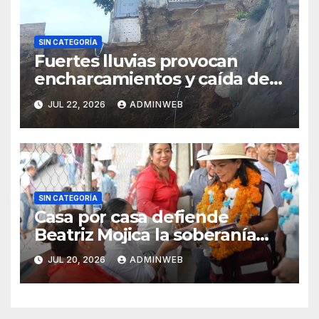
SIN CATEGORÍA
Fuertes lluvias provocan
encharcamientos y caída de
un árbol, sin daños graves en
JUL 22, 2026
ADMINWEB
Acapulco
SIN CATEGORÍA
Casa por casa defiende
Beatriz Mojica la soberanía
nacional en Tlapa
JUL 20, 2026
ADMINWEB