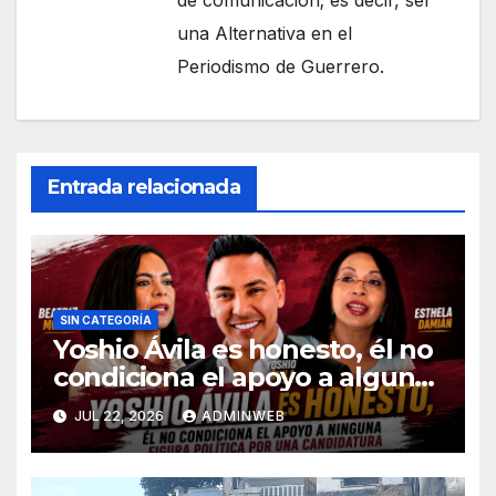
una Alternativa en el
Periodismo de Guerrero.
Entrada relacionada
SIN CATEGORÍA
Yoshio Ávila es honesto, él no
condiciona el apoyo a alguna
figura política por una
JUL 22, 2026
ADMINWEB
candidatura