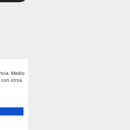
ncia. Medio
 con otros
iende