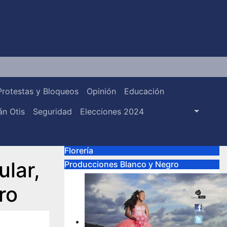
Protestas y Bloqueos
Opinión
Educación
n Otis
Seguridad
Elecciones 2024
Florería
ular,
Producciones Blanco y Negro
ro