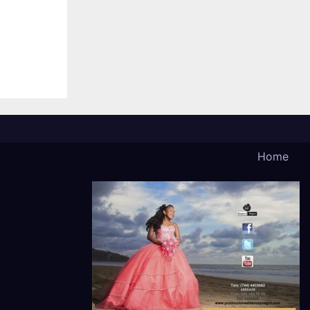
 en
Home