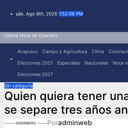
Saltar
al
sáb. Ago 8th, 2026
1:52:08 PM
contenido
Ultima Hora de Guerrero
Acapulco
Campo y Agricultura
Clima
Coronavi
Elecciones 2021
Especiales
Nacionales
Nota r
Elecciones 2027
Sin categoría
Quien quiera tener una
se separe tres años a
Por
adminweb