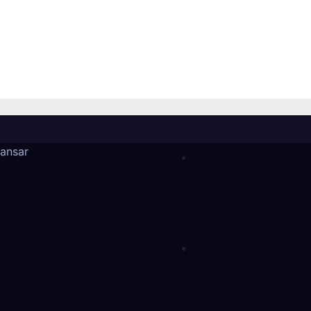
amientos y caída
Beatriz Mojica la
bol, sin daños
soberanía nacional
en Acapulco
Tlapa
26
adminweb
Jul 20, 2026
adminweb
ansar