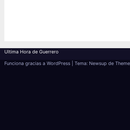
él no condiciona el apoyo
encharc
a alguna figura política
de un ár
por una candidatura
graves 
Jul 22, 2026
adminweb
Jul 22, 20
Ultima Hora de Guerrero
Funciona gracias a WordPress
|
Tema:
Newsup
de
Theme