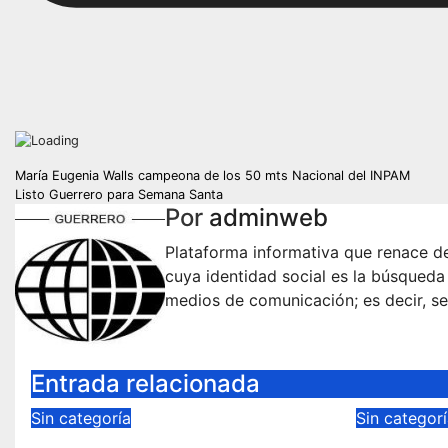
Navegación
María Eugenia Walls campeona de los 50 mts Nacional del INPAM
Listo Guerrero para Semana Santa
de
Por
adminweb
entradas
Plataforma informativa que renace de
cuya identidad social es la búsqueda
medios de comunicación; es decir, se
Entrada relacionada
Sin categoría
Sin categor
Yoshio Ávila es honesto,
Fuertes