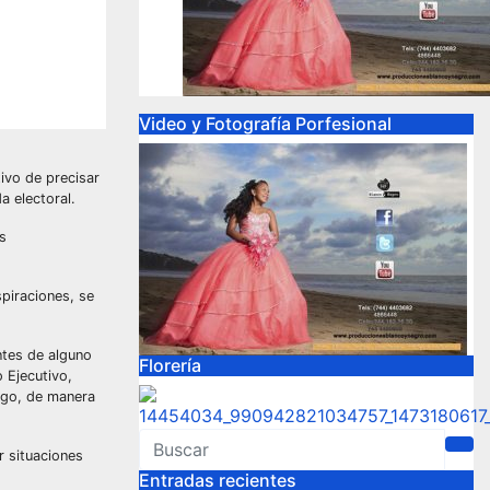
Video y Fotografía Porfesional
ivo de precisar
a electoral.
s
piraciones, se
ntes de alguno
Florería
o Ejecutivo,
argo, de manera
r situaciones
Entradas recientes