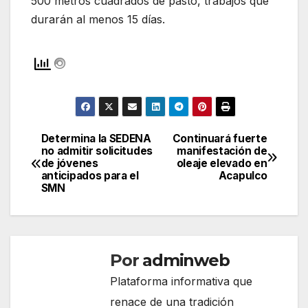
500 metros cuadrados de pasto, trabajos que
durarán al menos 15 días.
Determina la SEDENA
Continuará fuerte
Navegación
no admitir solicitudes
manifestación de
de jóvenes
oleaje elevado en
de
anticipados para el
Acapulco
SMN
entradas
Por
adminweb
Plataforma informativa que
renace de una tradición