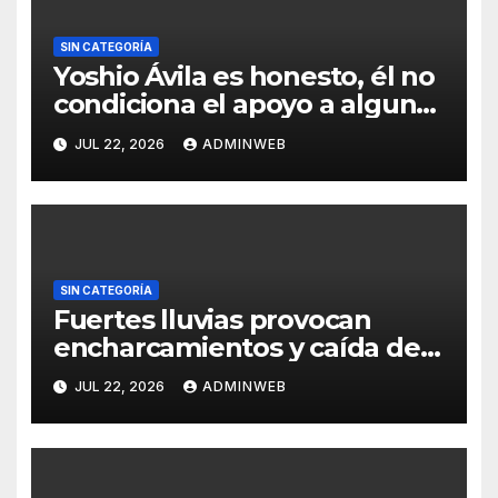
SIN CATEGORÍA
Yoshio Ávila es honesto, él no
condiciona el apoyo a alguna
figura política por una
JUL 22, 2026
ADMINWEB
candidatura
SIN CATEGORÍA
Fuertes lluvias provocan
encharcamientos y caída de
un árbol, sin daños graves en
JUL 22, 2026
ADMINWEB
Acapulco