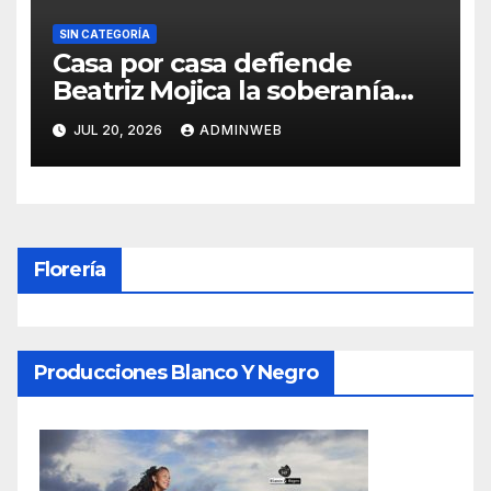
SIN CATEGORÍA
Casa por casa defiende
Beatriz Mojica la soberanía
nacional en Tlapa
JUL 20, 2026
ADMINWEB
Florería
Producciones Blanco Y Negro