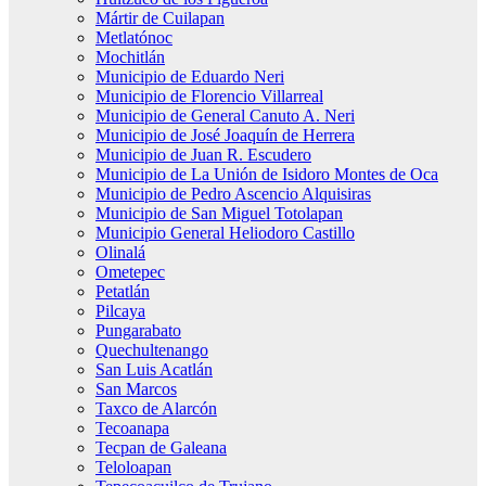
Mártir de Cuilapan
Metlatónoc
Mochitlán
Municipio de Eduardo Neri
Municipio de Florencio Villarreal
Municipio de General Canuto A. Neri
Municipio de José Joaquín de Herrera
Municipio de Juan R. Escudero
Municipio de La Unión de Isidoro Montes de Oca
Municipio de Pedro Ascencio Alquisiras
Municipio de San Miguel Totolapan
Municipio General Heliodoro Castillo
Olinalá
Ometepec
Petatlán
Pilcaya
Pungarabato
Quechultenango
San Luis Acatlán
San Marcos
Taxco de Alarcón
Tecoanapa
Tecpan de Galeana
Teloloapan