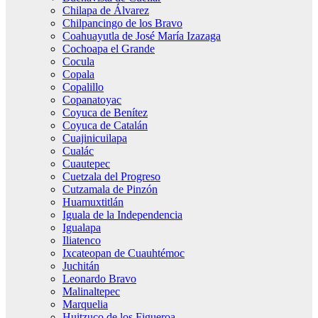
Chilapa de Álvarez
Chilpancingo de los Bravo
Coahuayutla de José María Izazaga
Cochoapa el Grande
Cocula
Copala
Copalillo
Copanatoyac
Coyuca de Benítez
Coyuca de Catalán
Cuajinicuilapa
Cualác
Cuautepec
Cuetzala del Progreso
Cutzamala de Pinzón
Huamuxtitlán
Iguala de la Independencia
Igualapa
Iliatenco
Ixcateopan de Cuauhtémoc
Juchitán
Leonardo Bravo
Malinaltepec
Marquelia
Huitzuco de los Figueroa