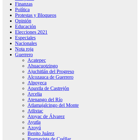
Finanzas
Política
Protestas y Bloqueos
Opinión
Educación
Elecciones 2021
Especiales
Nacionales
Nota roja
Guerrero
Acatepec
Ahuacuotzingo
Ajuchitlán del Progreso
Alcozauca de Guerrero
Alpoyeca
Apaxtla de Castrejón
Arcelia
Atenango del Río
Atlamajalcingo del Monte
Atlixtac
Atoyac de Álvarez
Ayutla
Azoyú
Benito Juárez
Buenavista de Cuéllar