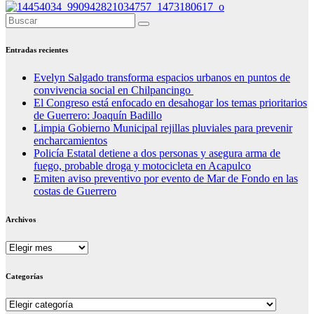
Entradas recientes
Evelyn Salgado transforma espacios urbanos en puntos de
convivencia social en Chilpancingo
El Congreso está enfocado en desahogar los temas prioritarios
de Guerrero: Joaquín Badillo
Limpia Gobierno Municipal rejillas pluviales para prevenir
encharcamientos
Policía Estatal detiene a dos personas y asegura arma de
fuego, probable droga y motocicleta en Acapulco
Emiten aviso preventivo por evento de Mar de Fondo en las
costas de Guerrero
Archivos
Archivos
Categorías
Categorías