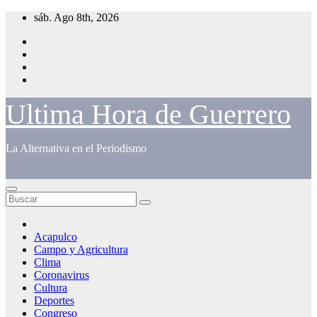
Saltar
sáb. Ago 8th, 2026
al
contenido
Ultima Hora de Guerrero
La Alternativa en el Periodismo
Acapulco
Campo y Agricultura
Clima
Coronavirus
Cultura
Deportes
Congreso