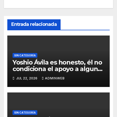
Entrada relacionada
SIN CATEGORÍA
Yoshio Ávila es honesto, él no
condiciona el apoyo a alguna
figura política por una
JUL 22, 2026
ADMINWEB
candidatura
SIN CATEGORÍA