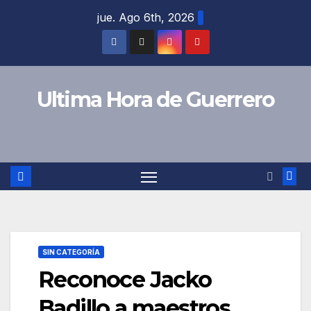
Saltar
jue. Ago 6th, 2026
al
contenido
Ultima Hora de Guerrero
SIN CATEGORÍA
Reconoce Jacko
Badillo a maestros