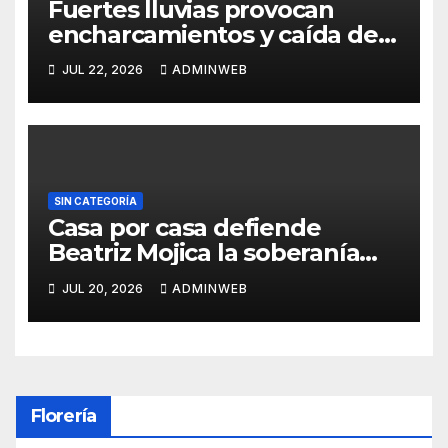
Fuertes lluvias provocan
encharcamientos y caída de
un árbol, sin daños graves en
JUL 22, 2026
ADMINWEB
Acapulco
SIN CATEGORÍA
Casa por casa defiende
Beatriz Mojica la soberanía
nacional en Tlapa
JUL 20, 2026
ADMINWEB
Florería