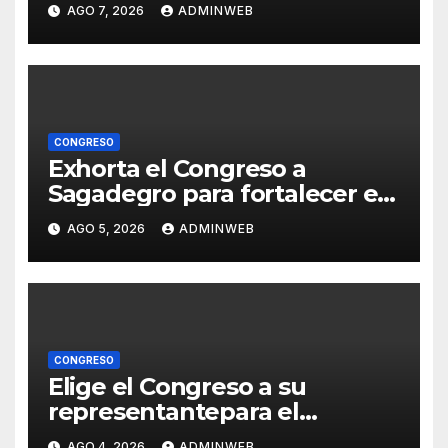
AGO 7, 2026
ADMINWEB
fundadores de Morena
CONGRESO
Exhorta el Congreso a
Sagadegro para fortalecer el
Programa de Apoyo a
AGO 5, 2026
ADMINWEB
Productores de Maíz
CONGRESO
Elige el Congreso a su
representantepara el
Concurso Nacional de
AGO 4, 2026
ADMINWEB