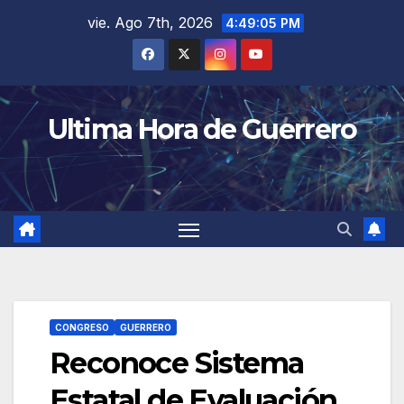
Saltar
vie. Ago 7th, 2026
4:49:05 PM
al
contenido
Ultima Hora de Guerrero
CONGRESO
GUERRERO
Reconoce Sistema
Estatal de Evaluación