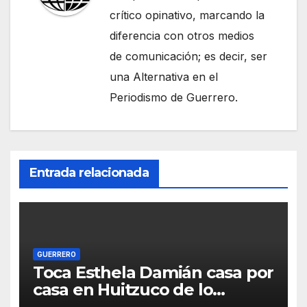
crítico opinativo, marcando la
diferencia con otros medios
de comunicación; es decir, ser
una Alternativa en el
Periodismo de Guerrero.
Entrada relacionada
GUERRERO
Toca Esthela Damián casa por
casa en Huitzuco de lo
guegos y suma respaldo dde