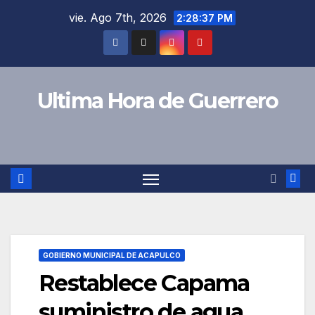
Saltar
vie. Ago 7th, 2026
2:28:38 PM
al
contenido
Ultima Hora de Guerrero
GOBIERNO MUNICIPAL DE ACAPULCO
Restablece Capama
suministro de agua