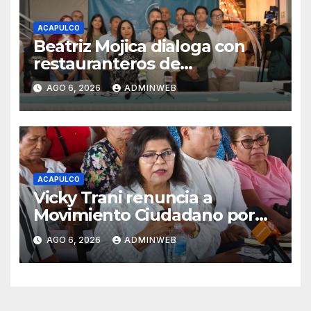
ACAPULCO
Beatriz Mojica dialoga con
restauranteros de
Chilpancingo y plantea
AGO 6, 2026
ADMINWEB
fortalecer agroindustria,
turismo y artesanías
ACAPULCO
Vicky Trani renuncia a
Movimiento Ciudadano por
falta de diálogo con la
AGO 6, 2026
ADMINWEB
militancia