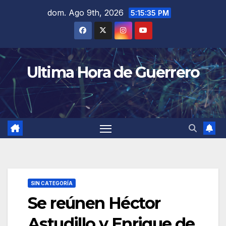
Saltar
dom. Ago 9th, 2026
5:15:36 PM
al
contenido
Ultima Hora de Guerrero
SIN CATEGORÍA
Se reúnen Héctor
Astudillo y Enrique de