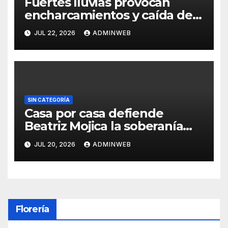
Fuertes lluvias provocan
encharcamientos y caída de
un árbol, sin daños graves en
JUL 22, 2026
ADMINWEB
Acapulco
SIN CATEGORÍA
Casa por casa defiende
Beatriz Mojica la soberanía
nacional en Tlapa
JUL 20, 2026
ADMINWEB
Florería