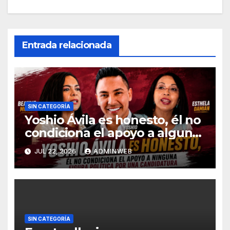
Entrada relacionada
SIN CATEGORÍA
Yoshio Ávila es honesto, él no
condiciona el apoyo a alguna
figura política por una
JUL 22, 2026
ADMINWEB
candidatura
SIN CATEGORÍA