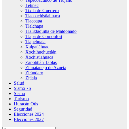
Tepecoacuilco de Trujano
Tetipac
Tixtla de Guerrero
Tlacoachistlahuaca
Tlacoapa
Tlalchapa
Tlalixtaquilla de Maldonado
Tlapa de Comonfort
Tlapehuala
Xalpatláhuac
Xochihuehuetlán
Xochistlahuaca
Zapotitlán Tablas
Zihuatanejo de Azueta
Zirándaro
Zitlala
Salud
Sismo 7S
Sismo
Turismo
Huracán Otis
Seguridad
Elecciones 2024
Elecciones 2027