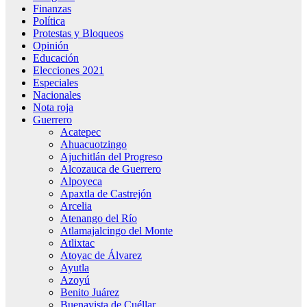
Finanzas
Política
Protestas y Bloqueos
Opinión
Educación
Elecciones 2021
Especiales
Nacionales
Nota roja
Guerrero
Acatepec
Ahuacuotzingo
Ajuchitlán del Progreso
Alcozauca de Guerrero
Alpoyeca
Apaxtla de Castrejón
Arcelia
Atenango del Río
Atlamajalcingo del Monte
Atlixtac
Atoyac de Álvarez
Ayutla
Azoyú
Benito Juárez
Buenavista de Cuéllar