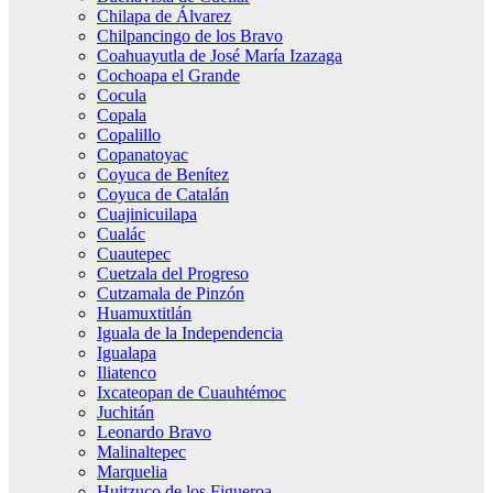
Chilapa de Álvarez
Chilpancingo de los Bravo
Coahuayutla de José María Izazaga
Cochoapa el Grande
Cocula
Copala
Copalillo
Copanatoyac
Coyuca de Benítez
Coyuca de Catalán
Cuajinicuilapa
Cualác
Cuautepec
Cuetzala del Progreso
Cutzamala de Pinzón
Huamuxtitlán
Iguala de la Independencia
Igualapa
Iliatenco
Ixcateopan de Cuauhtémoc
Juchitán
Leonardo Bravo
Malinaltepec
Marquelia
Huitzuco de los Figueroa