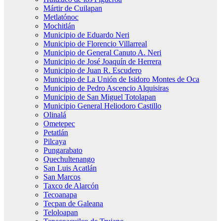
Mártir de Cuilapan
Metlatónoc
Mochitlán
Municipio de Eduardo Neri
Municipio de Florencio Villarreal
Municipio de General Canuto A. Neri
Municipio de José Joaquín de Herrera
Municipio de Juan R. Escudero
Municipio de La Unión de Isidoro Montes de Oca
Municipio de Pedro Ascencio Alquisiras
Municipio de San Miguel Totolapan
Municipio General Heliodoro Castillo
Olinalá
Ometepec
Petatlán
Pilcaya
Pungarabato
Quechultenango
San Luis Acatlán
San Marcos
Taxco de Alarcón
Tecoanapa
Tecpan de Galeana
Teloloapan