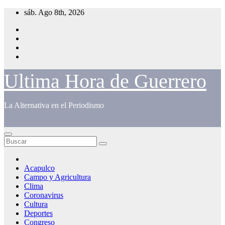
Saltar
sáb. Ago 8th, 2026
al
contenido
Ultima Hora de Guerrero
La Alternativa en el Periodismo
Acapulco
Campo y Agricultura
Clima
Coronavirus
Cultura
Deportes
Congreso