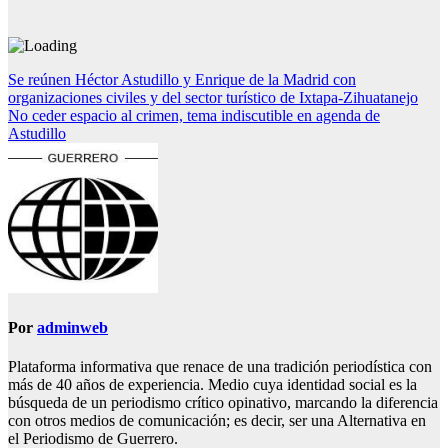
Navegación
Se reúnen Héctor Astudillo y Enrique de la Madrid con
organizaciones civiles y del sector turístico de Ixtapa-Zihuatanejo
de
No ceder espacio al crimen, tema indiscutible en agenda de
entradas
Astudillo
Por
adminweb
Plataforma informativa que renace de una tradición periodística con
más de 40 años de experiencia. Medio cuya identidad social es la
búsqueda de un periodismo crítico opinativo, marcando la diferencia
con otros medios de comunicación; es decir, ser una Alternativa en
el Periodismo de Guerrero.