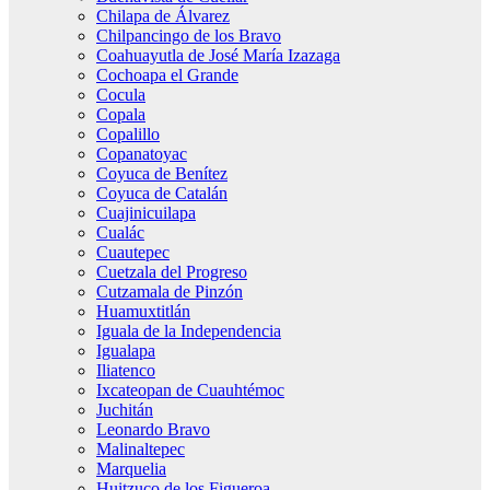
Chilapa de Álvarez
Chilpancingo de los Bravo
Coahuayutla de José María Izazaga
Cochoapa el Grande
Cocula
Copala
Copalillo
Copanatoyac
Coyuca de Benítez
Coyuca de Catalán
Cuajinicuilapa
Cualác
Cuautepec
Cuetzala del Progreso
Cutzamala de Pinzón
Huamuxtitlán
Iguala de la Independencia
Igualapa
Iliatenco
Ixcateopan de Cuauhtémoc
Juchitán
Leonardo Bravo
Malinaltepec
Marquelia
Huitzuco de los Figueroa