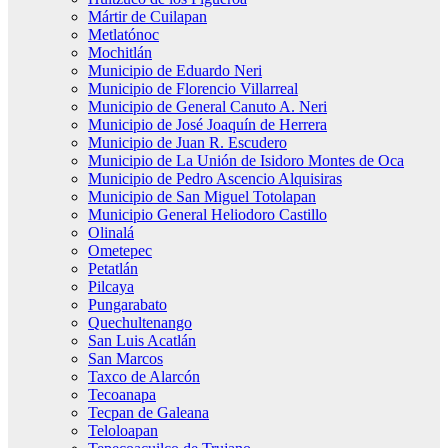
Mártir de Cuilapan
Metlatónoc
Mochitlán
Municipio de Eduardo Neri
Municipio de Florencio Villarreal
Municipio de General Canuto A. Neri
Municipio de José Joaquín de Herrera
Municipio de Juan R. Escudero
Municipio de La Unión de Isidoro Montes de Oca
Municipio de Pedro Ascencio Alquisiras
Municipio de San Miguel Totolapan
Municipio General Heliodoro Castillo
Olinalá
Ometepec
Petatlán
Pilcaya
Pungarabato
Quechultenango
San Luis Acatlán
San Marcos
Taxco de Alarcón
Tecoanapa
Tecpan de Galeana
Teloloapan