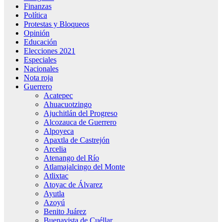
Finanzas
Política
Protestas y Bloqueos
Opinión
Educación
Elecciones 2021
Especiales
Nacionales
Nota roja
Guerrero
Acatepec
Ahuacuotzingo
Ajuchitlán del Progreso
Alcozauca de Guerrero
Alpoyeca
Apaxtla de Castrejón
Arcelia
Atenango del Río
Atlamajalcingo del Monte
Atlixtac
Atoyac de Álvarez
Ayutla
Azoyú
Benito Juárez
Buenavista de Cuéllar