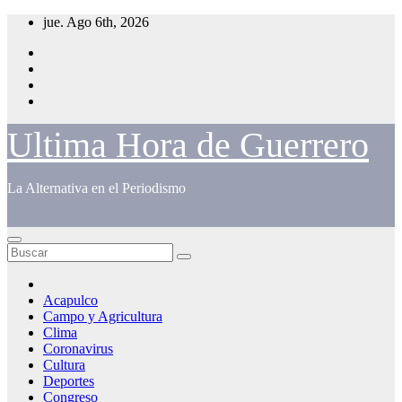
Saltar
jue. Ago 6th, 2026
al
contenido
Ultima Hora de Guerrero
La Alternativa en el Periodismo
Acapulco
Campo y Agricultura
Clima
Coronavirus
Cultura
Deportes
Congreso