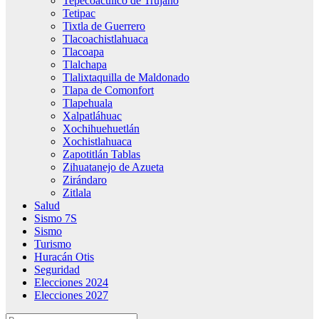
Tepecoacuilco de Trujano
Tetipac
Tixtla de Guerrero
Tlacoachistlahuaca
Tlacoapa
Tlalchapa
Tlalixtaquilla de Maldonado
Tlapa de Comonfort
Tlapehuala
Xalpatláhuac
Xochihuehuetlán
Xochistlahuaca
Zapotitlán Tablas
Zihuatanejo de Azueta
Zirándaro
Zitlala
Salud
Sismo 7S
Sismo
Turismo
Huracán Otis
Seguridad
Elecciones 2024
Elecciones 2027