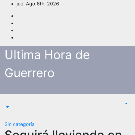
Saltar
jue. Ago 6th, 2026
al
contenido
Ultima Hora de
Guerrero
Sin categoría
Seguirá lloviendo en