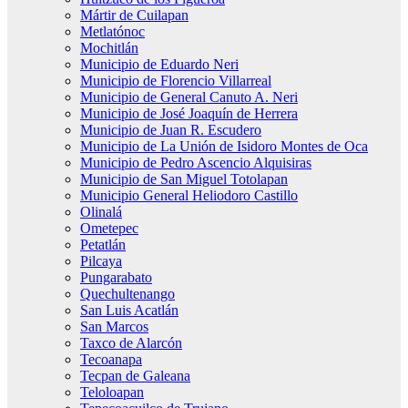
Mártir de Cuilapan
Metlatónoc
Mochitlán
Municipio de Eduardo Neri
Municipio de Florencio Villarreal
Municipio de General Canuto A. Neri
Municipio de José Joaquín de Herrera
Municipio de Juan R. Escudero
Municipio de La Unión de Isidoro Montes de Oca
Municipio de Pedro Ascencio Alquisiras
Municipio de San Miguel Totolapan
Municipio General Heliodoro Castillo
Olinalá
Ometepec
Petatlán
Pilcaya
Pungarabato
Quechultenango
San Luis Acatlán
San Marcos
Taxco de Alarcón
Tecoanapa
Tecpan de Galeana
Teloloapan