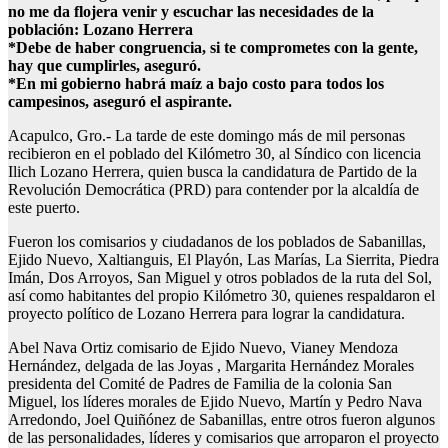
no me da flojera venir y escuchar las necesidades de la
población: Lozano Herrera
*Debe de haber congruencia, si te comprometes con la gente,
hay que cumplirles, aseguró.
*En mi gobierno habrá maíz a bajo costo para todos los
campesinos, aseguró el aspirante.
Acapulco, Gro.- La tarde de este domingo más de mil personas
recibieron en el poblado del Kilómetro 30, al Síndico con licencia
Ilich Lozano Herrera, quien busca la candidatura de Partido de la
Revolución Democrática (PRD) para contender por la alcaldía de
este puerto.
Fueron los comisarios y ciudadanos de los poblados de Sabanillas,
Ejido Nuevo, Xaltianguis, El Playón, Las Marías, La Sierrita, Piedra
Imán, Dos Arroyos, San Miguel y otros poblados de la ruta del Sol,
así como habitantes del propio Kilómetro 30, quienes respaldaron el
proyecto político de Lozano Herrera para lograr la candidatura.
Abel Nava Ortiz comisario de Ejido Nuevo, Vianey Mendoza
Hernández, delgada de las Joyas , Margarita Hernández Morales
presidenta del Comité de Padres de Familia de la colonia San
Miguel, los líderes morales de Ejido Nuevo, Martín y Pedro Nava
Arredondo, Joel Quiñónez de Sabanillas, entre otros fueron algunos
de las personalidades, líderes y comisarios que arroparon el proyecto