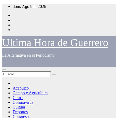
Saltar
dom. Ago 9th, 2026
al
contenido
Ultima Hora de Guerrero
La Alternativa en el Periodismo
Acapulco
Campo y Agricultura
Clima
Coronavirus
Cultura
Deportes
Congreso