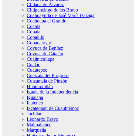
Chilapa de Álvarez
Chilpancingo de los Bravo
Coahuayutla de José María Izazaga
Cochoapa el Grande
Cocula
Copala
Copalillo
Copanatoyac
Coyuca de Benítez
Coyuca de Catalán
Cuajinicuilapa
Cualác
Cuautepec
Cuetzala del Progreso
Cutzamala de Pinzón
Huamuxtitlán
Iguala de la Independencia
Igualapa
Iliatenco
Ixcateopan de Cuauhtémoc
Juchitán
Leonardo Bravo
Malinaltepec
Marquelia
Huitzuco de los Figueroa