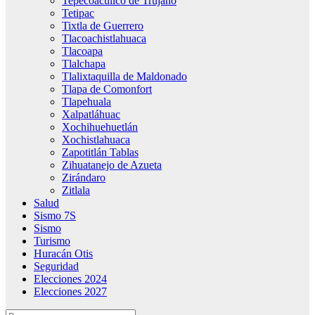
Tepecoacuilco de Trujano
Tetipac
Tixtla de Guerrero
Tlacoachistlahuaca
Tlacoapa
Tlalchapa
Tlalixtaquilla de Maldonado
Tlapa de Comonfort
Tlapehuala
Xalpatláhuac
Xochihuehuetlán
Xochistlahuaca
Zapotitlán Tablas
Zihuatanejo de Azueta
Zirándaro
Zitlala
Salud
Sismo 7S
Sismo
Turismo
Huracán Otis
Seguridad
Elecciones 2024
Elecciones 2027