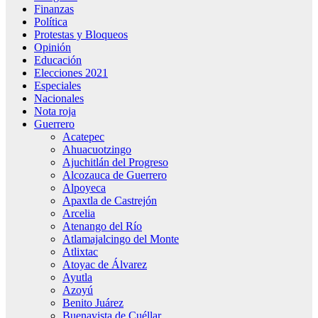
Finanzas
Política
Protestas y Bloqueos
Opinión
Educación
Elecciones 2021
Especiales
Nacionales
Nota roja
Guerrero
Acatepec
Ahuacuotzingo
Ajuchitlán del Progreso
Alcozauca de Guerrero
Alpoyeca
Apaxtla de Castrejón
Arcelia
Atenango del Río
Atlamajalcingo del Monte
Atlixtac
Atoyac de Álvarez
Ayutla
Azoyú
Benito Juárez
Buenavista de Cuéllar