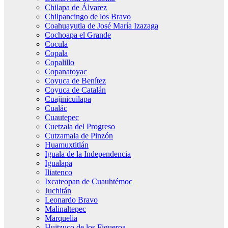
Chilapa de Álvarez
Chilpancingo de los Bravo
Coahuayutla de José María Izazaga
Cochoapa el Grande
Cocula
Copala
Copalillo
Copanatoyac
Coyuca de Benítez
Coyuca de Catalán
Cuajinicuilapa
Cualác
Cuautepec
Cuetzala del Progreso
Cutzamala de Pinzón
Huamuxtitlán
Iguala de la Independencia
Igualapa
Iliatenco
Ixcateopan de Cuauhtémoc
Juchitán
Leonardo Bravo
Malinaltepec
Marquelia
Huitzuco de los Figueroa