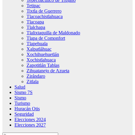
Tepecoacuilco de Trujano
Tetipac
Tixtla de Guerrero
Tlacoachistlahuaca
Tlacoapa
Tlalchapa
Tlalixtaquilla de Maldonado
Tlapa de Comonfort
Tlapehuala
Xalpatláhuac
Xochihuehuetlán
Xochistlahuaca
Zapotitlán Tablas
Zihuatanejo de Azueta
Zirándaro
Zitlala
Salud
Sismo 7S
Sismo
Turismo
Huracán Otis
Seguridad
Elecciones 2024
Elecciones 2027