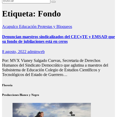
Etiqueta:
Fondo
Acapulco
Educación
Protestas y Bloqueos
Denuncian maestros sindicalizados del CECyTE y EMSAD que
su fondo de jubilaciones está en ceros
8 agosto, 2022
adminweb
Por: MVX Vianey Salgado Cuevas, Secretaria de Derechos
Humanos del Sindicato Democrático que aglutina a maestros del
Subsistema de Educación Colegio de Estudios Científicos y
Tecnológicos del Estado de Guerrero…
Florería
Producciones Blanco y Negro