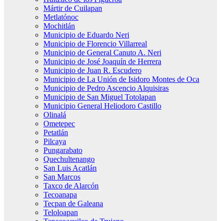
Mártir de Cuilapan
Metlatónoc
Mochitlán
Municipio de Eduardo Neri
Municipio de Florencio Villarreal
Municipio de General Canuto A. Neri
Municipio de José Joaquín de Herrera
Municipio de Juan R. Escudero
Municipio de La Unión de Isidoro Montes de Oca
Municipio de Pedro Ascencio Alquisiras
Municipio de San Miguel Totolapan
Municipio General Heliodoro Castillo
Olinalá
Ometepec
Petatlán
Pilcaya
Pungarabato
Quechultenango
San Luis Acatlán
San Marcos
Taxco de Alarcón
Tecoanapa
Tecpan de Galeana
Teloloapan