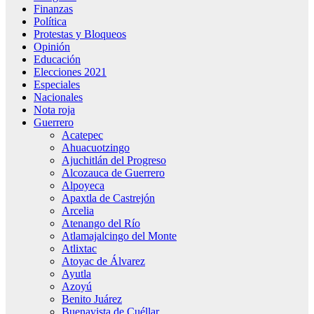
Finanzas
Política
Protestas y Bloqueos
Opinión
Educación
Elecciones 2021
Especiales
Nacionales
Nota roja
Guerrero
Acatepec
Ahuacuotzingo
Ajuchitlán del Progreso
Alcozauca de Guerrero
Alpoyeca
Apaxtla de Castrejón
Arcelia
Atenango del Río
Atlamajalcingo del Monte
Atlixtac
Atoyac de Álvarez
Ayutla
Azoyú
Benito Juárez
Buenavista de Cuéllar