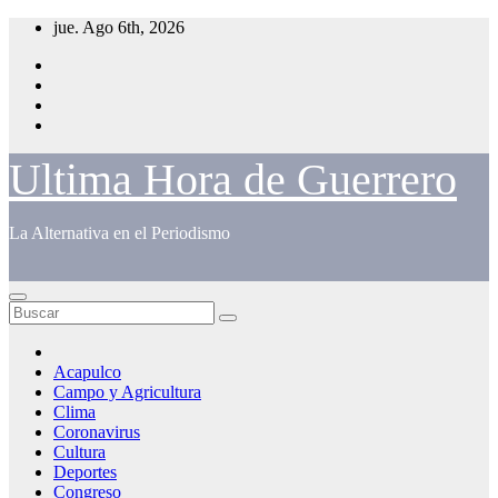
Saltar
jue. Ago 6th, 2026
al
contenido
Ultima Hora de Guerrero
La Alternativa en el Periodismo
Acapulco
Campo y Agricultura
Clima
Coronavirus
Cultura
Deportes
Congreso