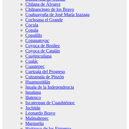
Chilapa de Álvarez
Chilpancingo de los Bravo
Coahuayutla de José María Izazaga
Cochoapa el Grande
Cocula
Copala
Copalillo
Copanatoyac
Coyuca de Benítez
Coyuca de Catalán
Cuajinicuilapa
Cualác
Cuautepec
Cuetzala del Progreso
Cutzamala de Pinzón
Huamuxtitlán
Iguala de la Independencia
Igualapa
Iliatenco
Ixcateopan de Cuauhtémoc
Juchitán
Leonardo Bravo
Malinaltepec
Marquelia
Huitzuco de los Figueroa