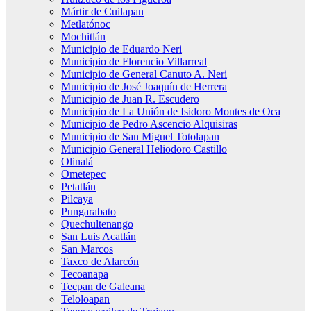
Mártir de Cuilapan
Metlatónoc
Mochitlán
Municipio de Eduardo Neri
Municipio de Florencio Villarreal
Municipio de General Canuto A. Neri
Municipio de José Joaquín de Herrera
Municipio de Juan R. Escudero
Municipio de La Unión de Isidoro Montes de Oca
Municipio de Pedro Ascencio Alquisiras
Municipio de San Miguel Totolapan
Municipio General Heliodoro Castillo
Olinalá
Ometepec
Petatlán
Pilcaya
Pungarabato
Quechultenango
San Luis Acatlán
San Marcos
Taxco de Alarcón
Tecoanapa
Tecpan de Galeana
Teloloapan