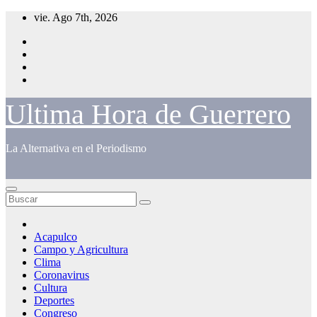
Saltar
vie. Ago 7th, 2026
al
contenido
Ultima Hora de Guerrero
La Alternativa en el Periodismo
Acapulco
Campo y Agricultura
Clima
Coronavirus
Cultura
Deportes
Congreso