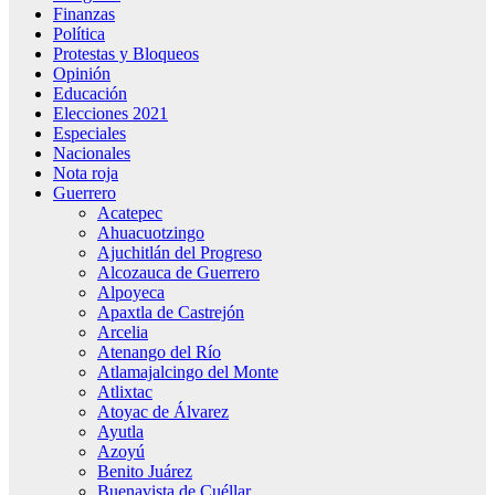
Finanzas
Política
Protestas y Bloqueos
Opinión
Educación
Elecciones 2021
Especiales
Nacionales
Nota roja
Guerrero
Acatepec
Ahuacuotzingo
Ajuchitlán del Progreso
Alcozauca de Guerrero
Alpoyeca
Apaxtla de Castrejón
Arcelia
Atenango del Río
Atlamajalcingo del Monte
Atlixtac
Atoyac de Álvarez
Ayutla
Azoyú
Benito Juárez
Buenavista de Cuéllar