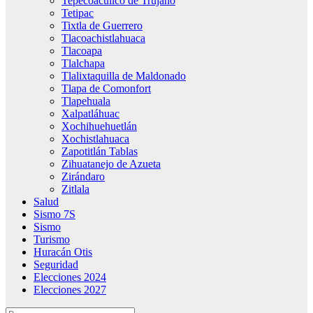
Tepecoacuilco de Trujano
Tetipac
Tixtla de Guerrero
Tlacoachistlahuaca
Tlacoapa
Tlalchapa
Tlalixtaquilla de Maldonado
Tlapa de Comonfort
Tlapehuala
Xalpatláhuac
Xochihuehuetlán
Xochistlahuaca
Zapotitlán Tablas
Zihuatanejo de Azueta
Zirándaro
Zitlala
Salud
Sismo 7S
Sismo
Turismo
Huracán Otis
Seguridad
Elecciones 2024
Elecciones 2027