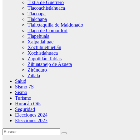
Tixtla de Guerrero
Tlacoachistlahuaca
Tlacoapa
Tlalchapa
Tlalixtaquilla de Maldonado
Tlapa de Comonfort
Tlapehuala
Xalpatláhuac
Xochihuehuetlán
Xochistlahuaca
Zapotitlán Tablas
Zihuatanejo de Azueta
Zirándaro
Zitlala
Salud
Sismo 7S
Sismo
Turismo
Huracán Otis
Seguridad
Elecciones 2024
Elecciones 2027