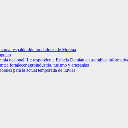
y suma respaldo dde fundadores de Morena
apulco
ranía nacional! Le responden a Esthela Damián en asamblea informativa e
tea fortalecer agroindustria, turismo y artesanías
les para la actual temporada de lluvias