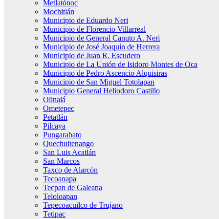
Metlatónoc
Mochitlán
Municipio de Eduardo Neri
Municipio de Florencio Villarreal
Municipio de General Canuto A. Neri
Municipio de José Joaquín de Herrera
Municipio de Juan R. Escudero
Municipio de La Unión de Isidoro Montes de Oca
Municipio de Pedro Ascencio Alquisiras
Municipio de San Miguel Totolapan
Municipio General Heliodoro Castillo
Olinalá
Ometepec
Petatlán
Pilcaya
Pungarabato
Quechultenango
San Luis Acatlán
San Marcos
Taxco de Alarcón
Tecoanapa
Tecpan de Galeana
Teloloapan
Tepecoacuilco de Trujano
Tetipac