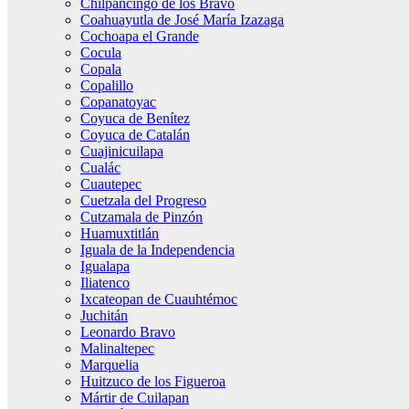
Chilpancingo de los Bravo
Coahuayutla de José María Izazaga
Cochoapa el Grande
Cocula
Copala
Copalillo
Copanatoyac
Coyuca de Benítez
Coyuca de Catalán
Cuajinicuilapa
Cualác
Cuautepec
Cuetzala del Progreso
Cutzamala de Pinzón
Huamuxtitlán
Iguala de la Independencia
Igualapa
Iliatenco
Ixcateopan de Cuauhtémoc
Juchitán
Leonardo Bravo
Malinaltepec
Marquelia
Huitzuco de los Figueroa
Mártir de Cuilapan