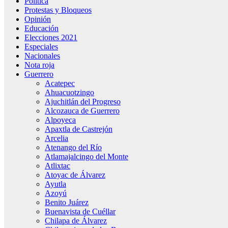
Política
Protestas y Bloqueos
Opinión
Educación
Elecciones 2021
Especiales
Nacionales
Nota roja
Guerrero
Acatepec
Ahuacuotzingo
Ajuchitlán del Progreso
Alcozauca de Guerrero
Alpoyeca
Apaxtla de Castrejón
Arcelia
Atenango del Río
Atlamajalcingo del Monte
Atlixtac
Atoyac de Álvarez
Ayutla
Azoyú
Benito Juárez
Buenavista de Cuéllar
Chilapa de Álvarez