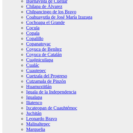
Buenavista de Cuéllar
Chilapa de Álvarez
Chilpancingo de los Bravo
Coahuayutla de José María Izazaga
Cochoapa el Grande
Cocula
Copala
Copalillo
Copanatoyac
Coyuca de Benítez
Coyuca de Catalán
Cuajinicuilapa
Cualác
Cuautepec
Cuetzala del Progreso
Cutzamala de Pinzón
Huamuxtitlán
Iguala de la Independencia
Igualapa
Iliatenco
Ixcateopan de Cuauhtémoc
Juchitán
Leonardo Bravo
Malinaltepec
Marquelia