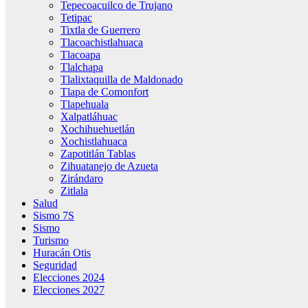
Tepecoacuilco de Trujano
Tetipac
Tixtla de Guerrero
Tlacoachistlahuaca
Tlacoapa
Tlalchapa
Tlalixtaquilla de Maldonado
Tlapa de Comonfort
Tlapehuala
Xalpatláhuac
Xochihuehuetlán
Xochistlahuaca
Zapotitlán Tablas
Zihuatanejo de Azueta
Zirándaro
Zitlala
Salud
Sismo 7S
Sismo
Turismo
Huracán Otis
Seguridad
Elecciones 2024
Elecciones 2027