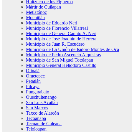
Huitzuco de los Figueroa
Mártir de Cuilapan
Metlatónoc
Mochitlán
Municipio de Eduardo Neri
Municipio de Florencio Villarreal
Municipio de General Canuto A. Neri
Municipio de José Joaquín de Herrera
Municipio de Juan R. Escudero
Municipio de La Unión de Isidoro Montes de Oca
Municipio de Pedro Ascencio Alquisiras
Municipio de San Miguel Totolapan
Municipio General Heliodoro Castillo
Olinalá
Ometepec
Petatlán
Pilcaya
Pungarabato
Quechultenango
San Luis Acatlán
San Marcos
Taxco de Alarcón
Tecoanapa
Tecpan de Galeana
Teloloapan