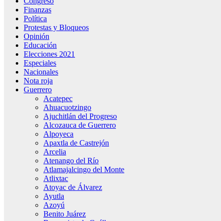
Congreso
Finanzas
Política
Protestas y Bloqueos
Opinión
Educación
Elecciones 2021
Especiales
Nacionales
Nota roja
Guerrero
Acatepec
Ahuacuotzingo
Ajuchitlán del Progreso
Alcozauca de Guerrero
Alpoyeca
Apaxtla de Castrejón
Arcelia
Atenango del Río
Atlamajalcingo del Monte
Atlixtac
Atoyac de Álvarez
Ayutla
Azoyú
Benito Juárez