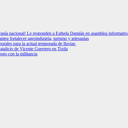
ranía nacional! Le responden a Esthela Damián en asamblea informativa e
tea fortalecer agroindustria, turismo y artesanías
les para la actual temporada de lluvias
atalicio de Vicente Guerrero en Tixtla
ogo con la militancia