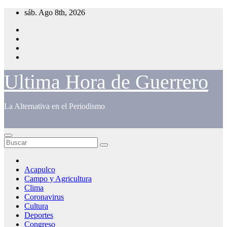
Saltar
sáb. Ago 8th, 2026
al
contenido
Ultima Hora de Guerrero
La Alternativa en el Periodismo
Acapulco
Campo y Agricultura
Clima
Coronavirus
Cultura
Deportes
Congreso