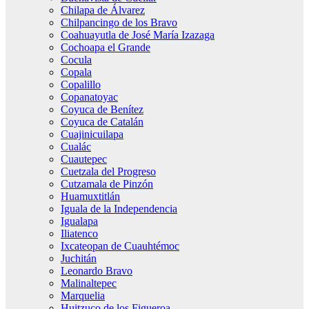
Chilapa de Álvarez
Chilpancingo de los Bravo
Coahuayutla de José María Izazaga
Cochoapa el Grande
Cocula
Copala
Copalillo
Copanatoyac
Coyuca de Benítez
Coyuca de Catalán
Cuajinicuilapa
Cualác
Cuautepec
Cuetzala del Progreso
Cutzamala de Pinzón
Huamuxtitlán
Iguala de la Independencia
Igualapa
Iliatenco
Ixcateopan de Cuauhtémoc
Juchitán
Leonardo Bravo
Malinaltepec
Marquelia
Huitzuco de los Figueroa