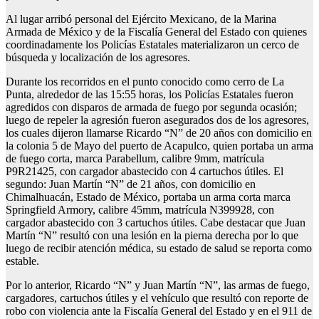
Al lugar arribó personal del Ejército Mexicano, de la Marina
Armada de México y de la Fiscalía General del Estado con quienes
coordinadamente los Policías Estatales materializaron un cerco de
búsqueda y localización de los agresores.
Durante los recorridos en el punto conocido como cerro de La
Punta, alrededor de las 15:55 horas, los Policías Estatales fueron
agredidos con disparos de armada de fuego por segunda ocasión;
luego de repeler la agresión fueron asegurados dos de los agresores,
los cuales dijeron llamarse Ricardo “N” de 20 años con domicilio en
la colonia 5 de Mayo del puerto de Acapulco, quien portaba un arma
de fuego corta, marca Parabellum, calibre 9mm, matrícula
P9R21425, con cargador abastecido con 4 cartuchos útiles. El
segundo: Juan Martín “N” de 21 años, con domicilio en
Chimalhuacán, Estado de México, portaba un arma corta marca
Springfield Armory, calibre 45mm, matrícula N399928, con
cargador abastecido con 3 cartuchos útiles. Cabe destacar que Juan
Martín “N” resultó con una lesión en la pierna derecha por lo que
luego de recibir atención médica, su estado de salud se reporta como
estable.
Por lo anterior, Ricardo “N” y Juan Martín “N”, las armas de fuego,
cargadores, cartuchos útiles y el vehículo que resultó con reporte de
robo con violencia ante la Fiscalía General del Estado y en el 911 de