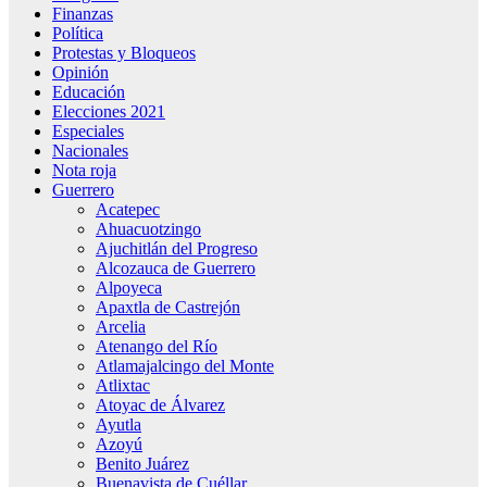
Finanzas
Política
Protestas y Bloqueos
Opinión
Educación
Elecciones 2021
Especiales
Nacionales
Nota roja
Guerrero
Acatepec
Ahuacuotzingo
Ajuchitlán del Progreso
Alcozauca de Guerrero
Alpoyeca
Apaxtla de Castrejón
Arcelia
Atenango del Río
Atlamajalcingo del Monte
Atlixtac
Atoyac de Álvarez
Ayutla
Azoyú
Benito Juárez
Buenavista de Cuéllar