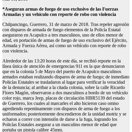
*Aseguran armas de fuego de uso exclusivo de las Fuerzas
Armadas y un vehículo con reporte de robo con violencia
Chilpancingo, Gue
rrero, 31 de marzo de 2018. Tras repeler agresión
con disparos de armada de fuego elementos de la Policía Estatal
aseguraron en Acapulco a tres masculinos, uno de ellos menor de
edad, en portación de armas de fuego de uso exclusivo del Ejército,
Armada y Fuerza Aérea, así como un vehículo con reporte de robo
con violencia.
Alrededor de las 13:20 horas de este día, se recibió reporte en la
línea única de atención de emergencias 911 en la que denunciaron
que en la colonia 5 de Mayo del puerto de Acapulco masculinos
armados estaban realizando disparos de arma de fuego; de inmediato
Policías Estatales se trasladaron al lugar para verificar la veracidad
de la denuncia; al arribar a la citada colonia, sobre la calle Ricardo
Flores Magón, observaron a dos masculinos a bordo de un vehículo
color rojo, marca Jeep, placas de circulación HBR5139 del estado
de Guerrero, los cuales al marcarles el alto hicieron caso omiso
agrediendo repentinamente con disparos de arma de fuego a los
uniformados; posteriormente descendieron de la unidad motriz y se
echaron a correr con intensión de darse a la fuga, logrando los
Policías Estatales asegurar a un masculino menor de edad que
portaba un pistola calibre 45mm.