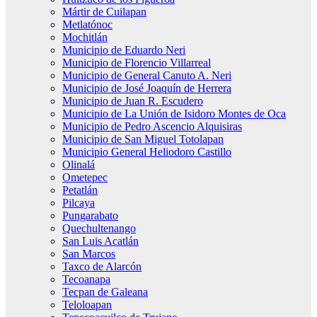
Mártir de Cuilapan
Metlatónoc
Mochitlán
Municipio de Eduardo Neri
Municipio de Florencio Villarreal
Municipio de General Canuto A. Neri
Municipio de José Joaquín de Herrera
Municipio de Juan R. Escudero
Municipio de La Unión de Isidoro Montes de Oca
Municipio de Pedro Ascencio Alquisiras
Municipio de San Miguel Totolapan
Municipio General Heliodoro Castillo
Olinalá
Ometepec
Petatlán
Pilcaya
Pungarabato
Quechultenango
San Luis Acatlán
San Marcos
Taxco de Alarcón
Tecoanapa
Tecpan de Galeana
Teloloapan