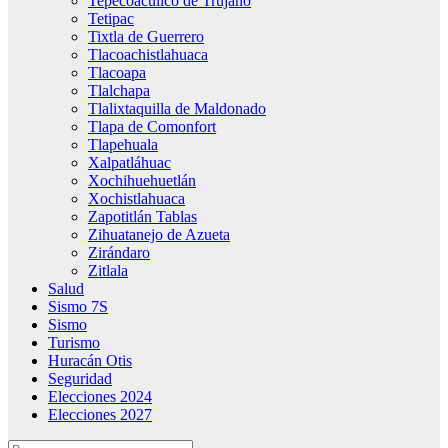
Tepecoacuilco de Trujano
Tetipac
Tixtla de Guerrero
Tlacoachistlahuaca
Tlacoapa
Tlalchapa
Tlalixtaquilla de Maldonado
Tlapa de Comonfort
Tlapehuala
Xalpatláhuac
Xochihuehuetlán
Xochistlahuaca
Zapotitlán Tablas
Zihuatanejo de Azueta
Zirándaro
Zitlala
Salud
Sismo 7S
Sismo
Turismo
Huracán Otis
Seguridad
Elecciones 2024
Elecciones 2027