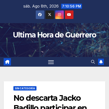
Saltar
sáb. Ago 8th, 2026
7:10:56 PM
al
contenido
Ultima Hora de Guerrero
SIN CATEGORÍA
No descarta Jacko
Badillo participar en