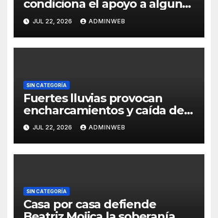
condiciona el apoyo a alguna
figura política por una
JUL 22, 2026
ADMINWEB
candidatura
SIN CATEGORÍA
Fuertes lluvias provocan
encharcamientos y caída de
un árbol, sin daños graves en
JUL 22, 2026
ADMINWEB
Acapulco
SIN CATEGORÍA
Casa por casa defiende
Beatriz Mojica la soberanía