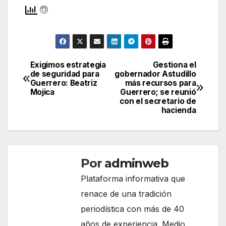
Exigimos estrategia
Gestiona el
Navegación
de seguridad para
gobernador Astudillo
Guerrero: Beatriz
más recursos para
de
Mojica
Guerrero; se reunió
con el secretario de
entradas
hacienda
Por
adminweb
Plataforma informativa que
renace de una tradición
periodística con más de 40
años de experiencia. Medio