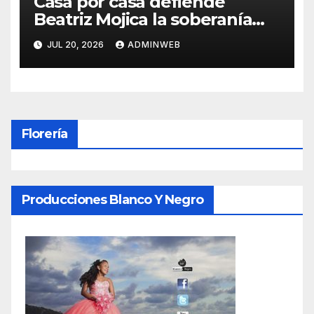
Casa por casa defiende
Beatriz Mojica la soberanía
nacional en Tlapa
JUL 20, 2026
ADMINWEB
Florería
Producciones Blanco Y Negro