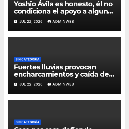
Yoshio Ávila es honesto, él no
condiciona el apoyo a alguna
figura política por una
JUL 22, 2026
ADMINWEB
candidatura
SIN CATEGORÍA
Fuertes lluvias provocan
encharcamientos y caída de
un árbol, sin daños graves en
JUL 22, 2026
ADMINWEB
Acapulco
SIN CATEGORÍA