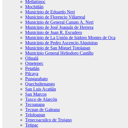
Metlatónoc
Mochitlán
Municipio de Eduardo Neri
Municipio de Florencio Villarreal
Municipio de General Canuto A. Neri
Municipio de José Joaquín de Herrera
Municipio de Juan R. Escudero
Municipio de La Unión de Isidoro Montes de Oca
Municipio de Pedro Ascencio Alquisiras
Municipio de San Miguel Totolapan
Municipio General Heliodoro Castillo
Olinalá
Ometepec
Petatlán
Pilcaya
Pungarabato
Quechultenango
San Luis Acatlán
San Marcos
Taxco de Alarcón
Tecoanapa
Tecpan de Galeana
Teloloapan
Tepecoacuilco de Trujano
Tetipac