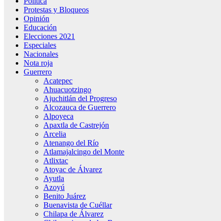
Política
Protestas y Bloqueos
Opinión
Educación
Elecciones 2021
Especiales
Nacionales
Nota roja
Guerrero
Acatepec
Ahuacuotzingo
Ajuchitlán del Progreso
Alcozauca de Guerrero
Alpoyeca
Apaxtla de Castrejón
Arcelia
Atenango del Río
Atlamajalcingo del Monte
Atlixtac
Atoyac de Álvarez
Ayutla
Azoyú
Benito Juárez
Buenavista de Cuéllar
Chilapa de Álvarez