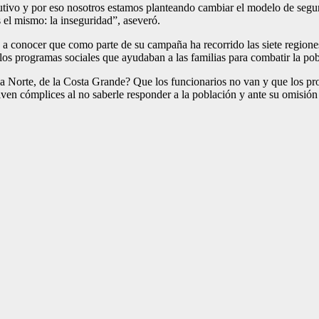
utivo y por eso nosotros estamos planteando cambiar el modelo de seguri
 el mismo: la inseguridad”, aseveró.
o a conocer que como parte de su campaña ha recorrido las siete regione
los programas sociales que ayudaban a las familias para combatir la po
ona Norte, de la Costa Grande? Que los funcionarios no van y que los pr
lven cómplices al no saberle responder a la población y ante su omisión