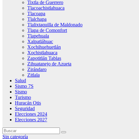
Tixtla de Guerrero
Tlacoachistlahuaca
Tlacoapa
Tlalchapa
Tlalixtaquilla de Maldonado
Tlapa de Comonfort
Tlapehuala
Xalpatláhuac
Xochihuehuetlán
Xochistlahuaca
Zapotitlán Tablas
Zihuatanejo de Azueta
Zirándaro
Zitlala
Salud
Sismo 7S
Sismo
Turismo
Huracán Otis
Seguridad
Elecciones 2024
Elecciones 2027
Sin categoría