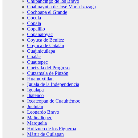
Chilpancingo de los Bravo
Coahuayutla de José María Izazaga
Cochoapa el Grande
Cocula
Copala
Copalillo
Copanatoyac
Coyuca de Benítez
Coyuca de Catalán
Cuajinicuilapa
Cualác
Cuautepec
Cuetzala del Progreso
Cutzamala de Pinzón
Huamuxtitlán
Iguala de la Independencia
Igualapa
Iliatenco
Ixcateopan de Cuauhtémoc
Juchitán
Leonardo Bravo
Malinaltepec
Marquelia
Huitzuco de los Figueroa
Mártir de Cuilapan