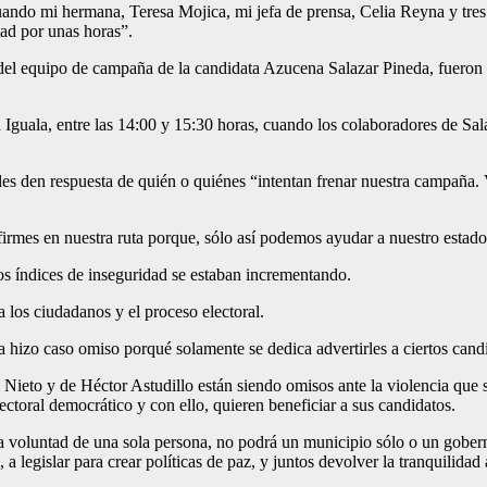
cuando mi hermana, Teresa Mojica, mi jefa de prensa, Celia Reyna y tres
tad por unas horas”.
 del equipo de campaña de la candidata Azucena Salazar Pineda, fueron
Iguala, entre las 14:00 y 15:30 horas, cuando los colaboradores de Sala
rales den respuesta de quién o quiénes “intentan frenar nuestra campañ
irmes en nuestra ruta porque, sólo así podemos ayudar a nuestro estado
los índices de inseguridad se estaban incrementando.
a los ciudadanos y el proceso electoral.
 hizo caso omiso porqué solamente se dedica advertirles a ciertos cand
eto y de Héctor Astudillo están siendo omisos ante la violencia que se
ctoral democrático y con ello, quieren beneficiar a sus candidatos.
 la voluntad de una sola persona, no podrá un municipio sólo o un gober
a legislar para crear políticas de paz, y juntos devolver la tranquilida