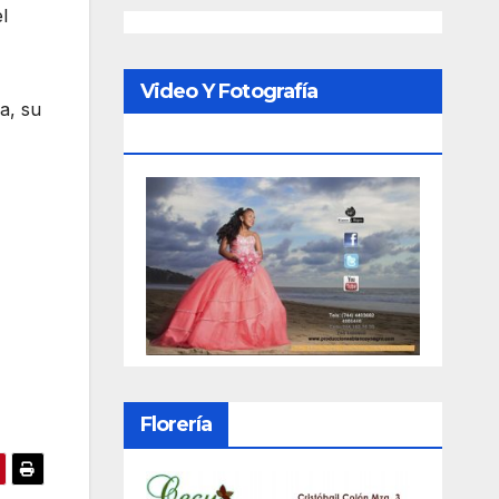
l
Video Y Fotografía
a, su
Porfesional
Florería