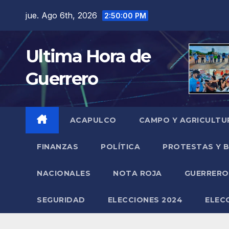
Saltar
jue. Ago 6th, 2026
2:50:01 PM
al
contenido
Ultima Hora de
Guerrero
ACAPULCO
CAMPO Y AGRICULTU
FINANZAS
POLÍTICA
PROTESTAS Y 
NACIONALES
NOTA ROJA
GUERRER
SEGURIDAD
ELECCIONES 2024
ELEC