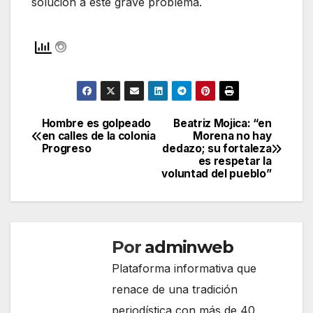
solución a este grave problema.
Hombre es golpeado
Beatriz Mojica: “en
Navegación
en calles de la colonia
Morena no hay
Progreso
dedazo; su fortaleza
de
es respetar la
voluntad del pueblo”
entradas
Por
adminweb
Plataforma informativa que
renace de una tradición
periodística con más de 40