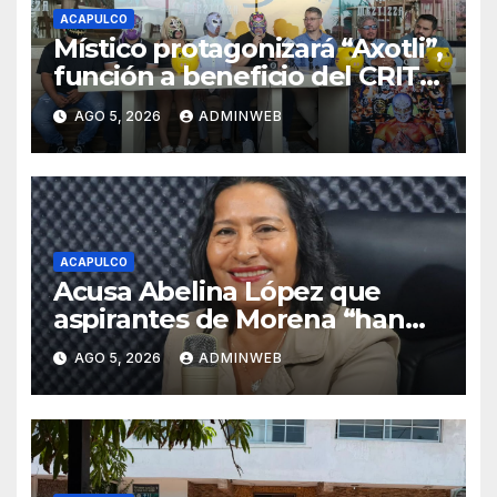
ACAPULCO
Místico protagonizará “Axotli”,
función a beneficio del CRIT
Guerrero
AGO 5, 2026
ADMINWEB
ACAPULCO
Acusa Abelina López que
aspirantes de Morena “han
perdido el contexto.”
AGO 5, 2026
ADMINWEB