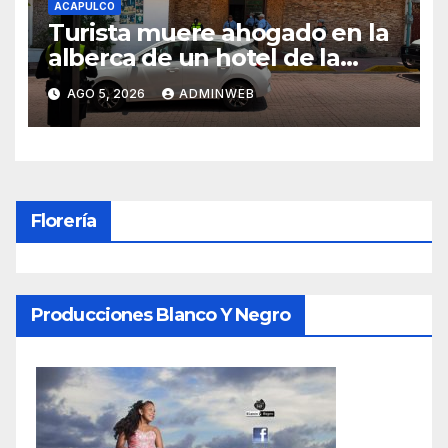
ACAPULCO
Turista muere ahogado en la
alberca de un hotel de la
zona tradicional de Acapulco
AGO 5, 2026
ADMINWEB
Florería
Producciones Blanco Y Negro