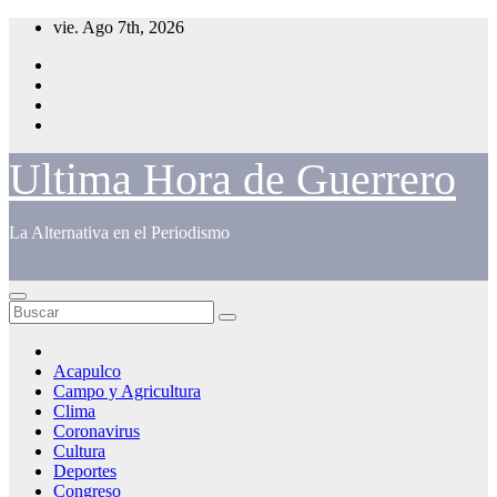
Saltar
vie. Ago 7th, 2026
al
contenido
Ultima Hora de Guerrero
La Alternativa en el Periodismo
Acapulco
Campo y Agricultura
Clima
Coronavirus
Cultura
Deportes
Congreso