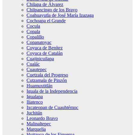
Chilapa de Álvarez
Chilpancingo de los Bravo
Coahuayutla de José María Izazaga
Cochoapa el Grande
Cocula
Copala
Copalillo
Copanatoyac
Coyuca de Benítez
Coyuca de Catalán
Cuajinicuilapa
Cualác
Cuautepec
Cuetzala del Progreso
Cutzamala de Pinzón
Huamuxtitlán
Iguala de la Independencia
Igualapa
Iliatenco
Ixcateopan de Cuauhtémoc
Juchitán
Leonardo Bravo
Malinaltepec
Marquelia
Huitzuco de los Figueroa