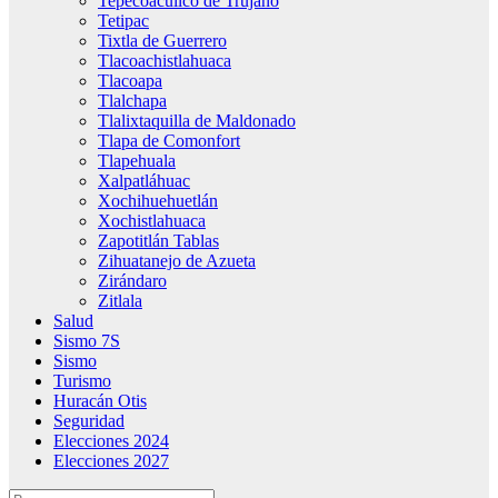
Tepecoacuilco de Trujano
Tetipac
Tixtla de Guerrero
Tlacoachistlahuaca
Tlacoapa
Tlalchapa
Tlalixtaquilla de Maldonado
Tlapa de Comonfort
Tlapehuala
Xalpatláhuac
Xochihuehuetlán
Xochistlahuaca
Zapotitlán Tablas
Zihuatanejo de Azueta
Zirándaro
Zitlala
Salud
Sismo 7S
Sismo
Turismo
Huracán Otis
Seguridad
Elecciones 2024
Elecciones 2027