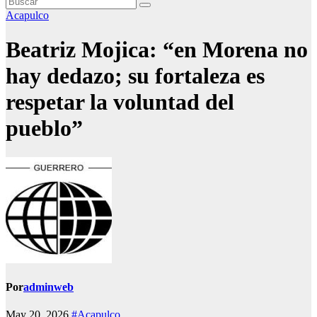
Acapulco
Beatriz Mojica: “en Morena no
hay dedazo; su fortaleza es
respetar la voluntad del
pueblo”
Por
adminweb
May 20, 2026
#Acapulco