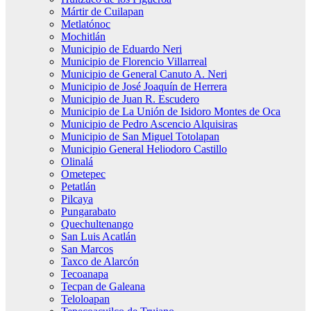
Mártir de Cuilapan
Metlatónoc
Mochitlán
Municipio de Eduardo Neri
Municipio de Florencio Villarreal
Municipio de General Canuto A. Neri
Municipio de José Joaquín de Herrera
Municipio de Juan R. Escudero
Municipio de La Unión de Isidoro Montes de Oca
Municipio de Pedro Ascencio Alquisiras
Municipio de San Miguel Totolapan
Municipio General Heliodoro Castillo
Olinalá
Ometepec
Petatlán
Pilcaya
Pungarabato
Quechultenango
San Luis Acatlán
San Marcos
Taxco de Alarcón
Tecoanapa
Tecpan de Galeana
Teloloapan