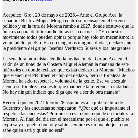
Acapulco, Gro., 20 de mayo de 2026.– Ante el Grupo Aca, la
senadora Beatriz Mojica Morga centró su mensaje en el terreno
político y en la ruta de Morena rumbo a 2027, donde sostuvo que la
única vía para definir candidaturas es la encuesta. “En nuestro
movimiento todos pueden opinar porque hay solo un mecanismo: la
voluntad del pueblo. Eso no tengamos ninguna duda”, declaró ante
la presidenta del grupo Josefina Verduzco Suárez y los integrantes.
La senadora morenista atendió la invitación del Grupo Aca en el
salón de un hotel de la Costera Miguel Alemán la mañana de este
miércoles en donde rechazó que exista dedazo en Morena. “Muchos
que vienen del PRI traen el chip del dedazo, pero la fortaleza de
Morena ha sido respetar la voluntad de la gente. Esa va a seguir
siendo su fortaleza, eso es lo que mantiene la referencia ciudadana.
No hay ningún indicio que diga que va a ser de otra manera”.
Recordó que en 2021 fueron 28 aspirantes a la gubernatura de
Guerrero y las encuestas se respetaron. “¿Por qué es importante el
respeto a las encuestas? Porque eso es lo único que le da fortaleza a
Morena. Al final del día son el mecanismo por el que el pueblo se
expresa y el pueblo bueno y sabio siempre es un pueblo justo que
sabe quién está y quién no está”.