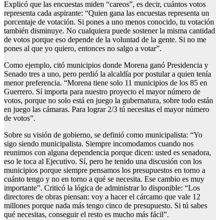
Explicó que las encuestas miden “careos”, es decir, cuántos votos
representa cada aspirante: “Quien gana las encuestas representa un
porcentaje de votación. Si pones a uno menos conocido, tu votación
también disminuye. No cualquiera puede sostener la misma cantidad
de votos porque eso depende de la voluntad de la gente. Si no me
pones al que yo quiero, entonces no salgo a votar”.
Como ejemplo, citó municipios donde Morena ganó Presidencia y
Senado tres a uno, pero perdió la alcaldía por postular a quien tenía
menor preferencia. “Morena tiene solo 11 municipios de los 85 en
Guerrero. Sí importa para nuestro proyecto el mayor número de
votos, porque no solo está en juego la gubernatura, sobre todo están
en juego las cámaras. Para lograr 2/3 tú necesitas el mayor número
de votos”.
Sobre su visión de gobierno, se definió como municipalista: “Yo
sigo siendo municipalista. Siempre incomodamos cuando nos
reunimos con alguna dependencia porque dicen: usted es senadora,
eso le toca al Ejecutivo. Sí, pero he tenido una discusión con los
municipios porque siempre pensamos los presupuestos en torno a
cuánto tengo y no en torno a qué se necesita. Ese cambio es muy
importante”. Criticó la lógica de administrar lo disponible: “Los
directores de obras piensan: voy a hacer el cárcamo que vale 12
millones porque nada más tengo cinco de presupuesto. Si tú sabes
qué necesitas, conseguir el resto es mucho más fácil”.