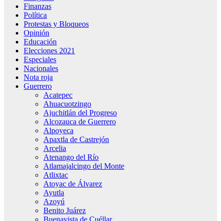
Finanzas
Política
Protestas y Bloqueos
Opinión
Educación
Elecciones 2021
Especiales
Nacionales
Nota roja
Guerrero
Acatepec
Ahuacuotzingo
Ajuchitlán del Progreso
Alcozauca de Guerrero
Alpoyeca
Apaxtla de Castrejón
Arcelia
Atenango del Río
Atlamajalcingo del Monte
Atlixtac
Atoyac de Álvarez
Ayutla
Azoyú
Benito Juárez
Buenavista de Cuéllar