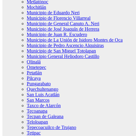
Metlatónoc
Mochitlán
Municipio de Eduardo Neri
Municipio de Florencio Villarreal
Municipio de General Canuto A. Neri
Municipio de José Joaquín de Herrera
Municipio de Juan R. Escudero
Municipio de La Unión de Isidoro Montes de Oca
Municipio de Pedro Ascencio Alquisiras
Municipio de San Miguel Totolapan
Municipio General Heliodoro Castillo
Olinalá
Ometepec
Petatlán
Pilcaya
Pungarabato
Quechultenango
San Luis Acatlán
San Marcos
Taxco de Alarcón
Tecoanapa
Tecpan de Galeana
Teloloapan
Tepecoacuilco de Trujano
Tetipac