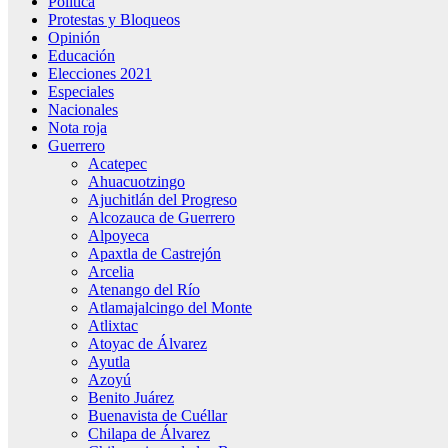
Política
Protestas y Bloqueos
Opinión
Educación
Elecciones 2021
Especiales
Nacionales
Nota roja
Guerrero
Acatepec
Ahuacuotzingo
Ajuchitlán del Progreso
Alcozauca de Guerrero
Alpoyeca
Apaxtla de Castrejón
Arcelia
Atenango del Río
Atlamajalcingo del Monte
Atlixtac
Atoyac de Álvarez
Ayutla
Azoyú
Benito Juárez
Buenavista de Cuéllar
Chilapa de Álvarez