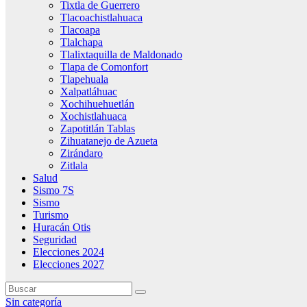
Tixtla de Guerrero
Tlacoachistlahuaca
Tlacoapa
Tlalchapa
Tlalixtaquilla de Maldonado
Tlapa de Comonfort
Tlapehuala
Xalpatláhuac
Xochihuehuetlán
Xochistlahuaca
Zapotitlán Tablas
Zihuatanejo de Azueta
Zirándaro
Zitlala
Salud
Sismo 7S
Sismo
Turismo
Huracán Otis
Seguridad
Elecciones 2024
Elecciones 2027
Sin categoría