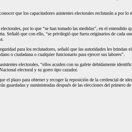
conocer que los capacitadores asistentes electorales reclutarán a por lo 
electorales, por lo que “se han tomado las medidas”, en el entendido q
ta. Señaló que con ello, “se privilegió que fuera originarios de cada uno
a.
á seguridad para los reclutadores, señaló que las autoridades les brindan
dano o ciudadana o cualquier funcionario para ejercer sus labores”.
 asistentes electorales, “ellos acuden con su gafete debidamente identi
Nacional electoral y su gorro tipo cazador.
que el plazo para obtener y recoger la reposición de la credencial de iden
erán guardadas y suministradas después de las elecciones del primero de 