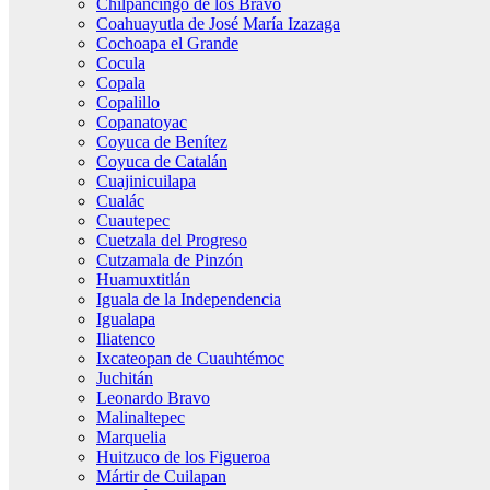
Chilpancingo de los Bravo
Coahuayutla de José María Izazaga
Cochoapa el Grande
Cocula
Copala
Copalillo
Copanatoyac
Coyuca de Benítez
Coyuca de Catalán
Cuajinicuilapa
Cualác
Cuautepec
Cuetzala del Progreso
Cutzamala de Pinzón
Huamuxtitlán
Iguala de la Independencia
Igualapa
Iliatenco
Ixcateopan de Cuauhtémoc
Juchitán
Leonardo Bravo
Malinaltepec
Marquelia
Huitzuco de los Figueroa
Mártir de Cuilapan