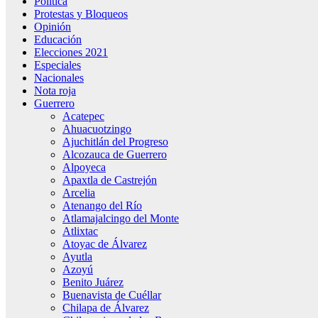
Política
Protestas y Bloqueos
Opinión
Educación
Elecciones 2021
Especiales
Nacionales
Nota roja
Guerrero
Acatepec
Ahuacuotzingo
Ajuchitlán del Progreso
Alcozauca de Guerrero
Alpoyeca
Apaxtla de Castrejón
Arcelia
Atenango del Río
Atlamajalcingo del Monte
Atlixtac
Atoyac de Álvarez
Ayutla
Azoyú
Benito Juárez
Buenavista de Cuéllar
Chilapa de Álvarez