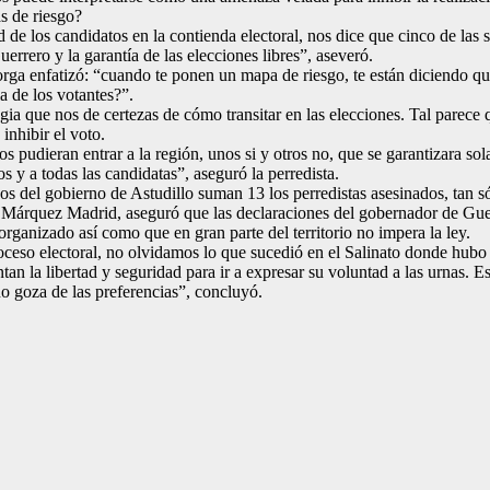
as de riesgo?
 de los candidatos en la contienda electoral, nos dice que cinco de las s
rrero y la garantía de las elecciones libres”, aseveró.
orga enfatizó: “cuando te ponen un mapa de riesgo, te están diciendo qu
 de los votantes?”.
gia que nos de certezas de cómo transitar en las elecciones. Tal parece q
inhibir el voto.
pudieran entrar a la región, unos si y otros no, que se garantizara sol
s y a todas las candidatas”, aseguró la perredista.
 del gobierno de Astudillo suman 13 los perredistas asesinados, tan sól
r Márquez Madrid, aseguró que las declaraciones del gobernador de Guer
organizado así como que en gran parte del territorio no impera la ley.
ceso electoral, no olvidamos lo que sucedió en el Salinato donde hubo
an la libertad y seguridad para ir a expresar su voluntad a las urnas. 
o goza de las preferencias”, concluyó.