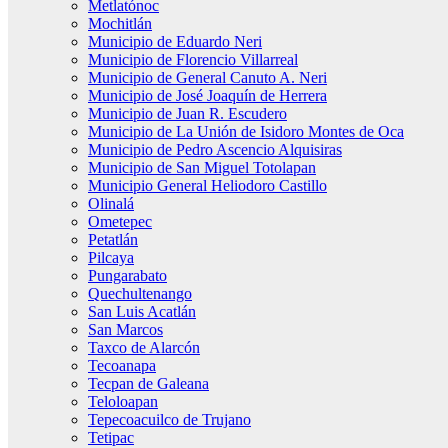
Metlatónoc
Mochitlán
Municipio de Eduardo Neri
Municipio de Florencio Villarreal
Municipio de General Canuto A. Neri
Municipio de José Joaquín de Herrera
Municipio de Juan R. Escudero
Municipio de La Unión de Isidoro Montes de Oca
Municipio de Pedro Ascencio Alquisiras
Municipio de San Miguel Totolapan
Municipio General Heliodoro Castillo
Olinalá
Ometepec
Petatlán
Pilcaya
Pungarabato
Quechultenango
San Luis Acatlán
San Marcos
Taxco de Alarcón
Tecoanapa
Tecpan de Galeana
Teloloapan
Tepecoacuilco de Trujano
Tetipac