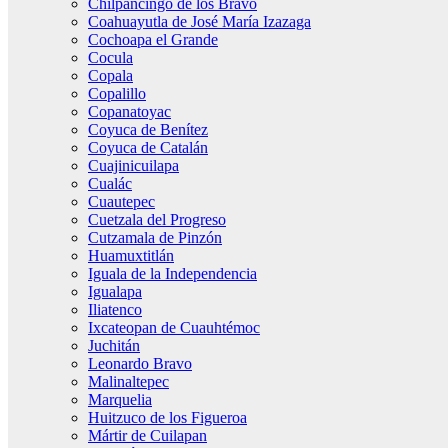
Chilpancingo de los Bravo
Coahuayutla de José María Izazaga
Cochoapa el Grande
Cocula
Copala
Copalillo
Copanatoyac
Coyuca de Benítez
Coyuca de Catalán
Cuajinicuilapa
Cualác
Cuautepec
Cuetzala del Progreso
Cutzamala de Pinzón
Huamuxtitlán
Iguala de la Independencia
Igualapa
Iliatenco
Ixcateopan de Cuauhtémoc
Juchitán
Leonardo Bravo
Malinaltepec
Marquelia
Huitzuco de los Figueroa
Mártir de Cuilapan