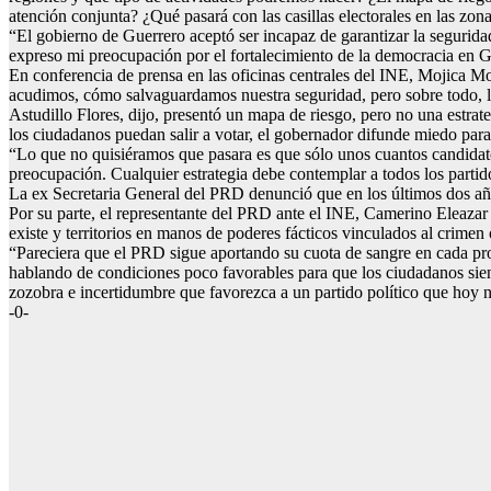
atención conjunta? ¿Qué pasará con las casillas electorales en las zon
“El gobierno de Guerrero aceptó ser incapaz de garantizar la seguridad
expreso mi preocupación por el fortalecimiento de la democracia en Gue
En conferencia de prensa en las oficinas centrales del INE, Mojica M
acudimos, cómo salvaguardamos nuestra seguridad, pero sobre todo, la
Astudillo Flores, dijo, presentó un mapa de riesgo, pero no una estrate
los ciudadanos puedan salir a votar, el gobernador difunde miedo para 
“Lo que no quisiéramos que pasara es que sólo unos cuantos candidatos 
preocupación. Cualquier estrategia debe contemplar a todos los partido
La ex Secretaria General del PRD denunció que en los últimos dos años
Por su parte, el representante del PRD ante el INE, Camerino Eleaza
existe y territorios en manos de poderes fácticos vinculados al crimen 
“Pareciera que el PRD sigue aportando su cuota de sangre en cada pro
hablando de condiciones poco favorables para que los ciudadanos sient
zozobra e incertidumbre que favorezca a un partido político que hoy n
-0-