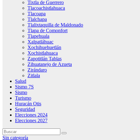
Tixtla de Guerrero
Tlacoachistlahuaca
Tlacoapa
Tlalchapa
Tlalixtaquilla de Maldonado
Tlapa de Comonfort
Tlapehuala
Xalpatláhuac
Xochihuehuetlán
Xochistlahuaca
Zapotitlán Tablas
Zihuatanejo de Azueta
Zirándaro
Zitlala
Salud
Sismo 7S
Sismo
Turismo
Huracán Otis
Seguridad
Elecciones 2024
Elecciones 2027
Sin categoría