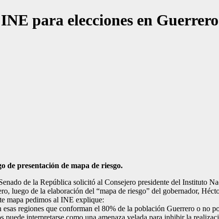
 INE para elecciones en Guerrero
go de presentación de mapa de riesgo.
ado de la República solicitó al Consejero presidente del Instituto N
rero, luego de la elaboración del “mapa de riesgo” del gobernador, Hécto
este mapa pedimos al INE explique:
sas regiones que conforman el 80% de la población Guerrero o no podr
 puede interpretarse como una amenaza velada para inhibir la realizaci