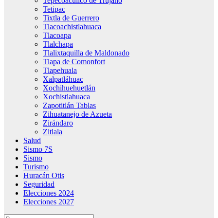
Tepecoacuilco de Trujano
Tetipac
Tixtla de Guerrero
Tlacoachistlahuaca
Tlacoapa
Tlalchapa
Tlalixtaquilla de Maldonado
Tlapa de Comonfort
Tlapehuala
Xalpatláhuac
Xochihuehuetlán
Xochistlahuaca
Zapotitlán Tablas
Zihuatanejo de Azueta
Zirándaro
Zitlala
Salud
Sismo 7S
Sismo
Turismo
Huracán Otis
Seguridad
Elecciones 2024
Elecciones 2027