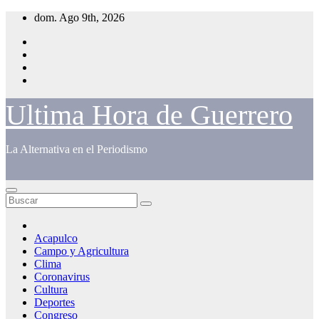
Saltar
dom. Ago 9th, 2026
al
contenido
Ultima Hora de Guerrero
La Alternativa en el Periodismo
Acapulco
Campo y Agricultura
Clima
Coronavirus
Cultura
Deportes
Congreso