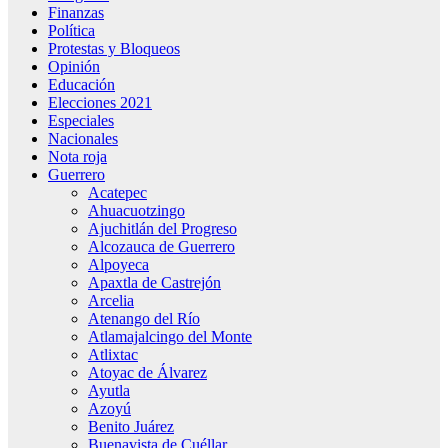
Finanzas
Política
Protestas y Bloqueos
Opinión
Educación
Elecciones 2021
Especiales
Nacionales
Nota roja
Guerrero
Acatepec
Ahuacuotzingo
Ajuchitlán del Progreso
Alcozauca de Guerrero
Alpoyeca
Apaxtla de Castrejón
Arcelia
Atenango del Río
Atlamajalcingo del Monte
Atlixtac
Atoyac de Álvarez
Ayutla
Azoyú
Benito Juárez
Buenavista de Cuéllar