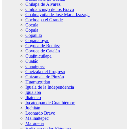
Chilapa de Álvarez
Chilpancingo de los Bravo
Coahuayutla de José María Izazaga
Cochoapa el Grande
Cocula
Copala
Copalillo
Copanatoyac
Coyuca de Benítez
Coyuca de Catalán
Cuajinicuilapa
Cualác
Cuautepec
Cuetzala del Progreso
Cutzamala de Pinzón
Huamuxtitlán
Iguala de la Independencia
Igualapa
Iliatenco
Ixcateopan de Cuauhtémoc
Juchitán
Leonardo Bravo
Malinaltepec
Marquelia
Huitzuco de los Figueroa