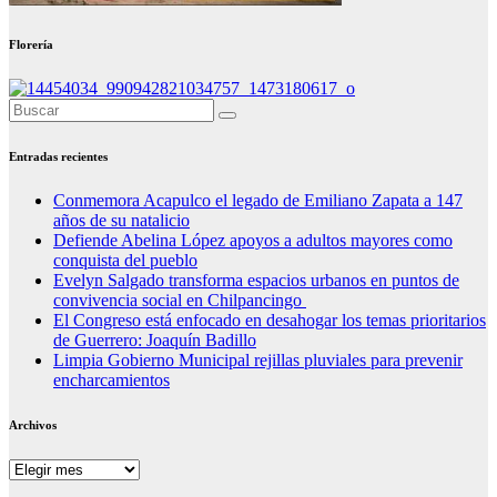
Florería
Entradas recientes
Conmemora Acapulco el legado de Emiliano Zapata a 147
años de su natalicio
Defiende Abelina López apoyos a adultos mayores como
conquista del pueblo
Evelyn Salgado transforma espacios urbanos en puntos de
convivencia social en Chilpancingo
El Congreso está enfocado en desahogar los temas prioritarios
de Guerrero: Joaquín Badillo
Limpia Gobierno Municipal rejillas pluviales para prevenir
encharcamientos
Archivos
Archivos