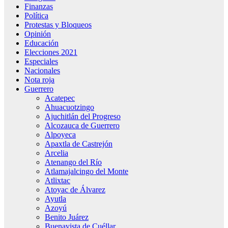
Finanzas
Política
Protestas y Bloqueos
Opinión
Educación
Elecciones 2021
Especiales
Nacionales
Nota roja
Guerrero
Acatepec
Ahuacuotzingo
Ajuchitlán del Progreso
Alcozauca de Guerrero
Alpoyeca
Apaxtla de Castrejón
Arcelia
Atenango del Río
Atlamajalcingo del Monte
Atlixtac
Atoyac de Álvarez
Ayutla
Azoyú
Benito Juárez
Buenavista de Cuéllar