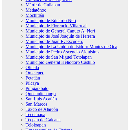
Mártir de Cuilapan
Metlatónoc
Mochitlán
Municipio de Eduardo Neri
Municipio de Florencio Villarreal
Municipio de General Canuto A. Neri
Municipio de José Joaquín de Herrera
Municipio de Juan R. Escudero
Municipio de La Unión de Isidoro Montes de Oca
Municipio de Pedro Ascencio Alquisiras
Municipio de San Miguel Totolapan
Municipio General Heliodoro Castillo
Olinalá
Ometepec
Petatlán
Pilcaya
Pungarabato
Quechultenango
San Luis Acatlán
San Marcos
Taxco de Alarcón
Tecoanapa
Tecpan de Galeana
Teloloapan