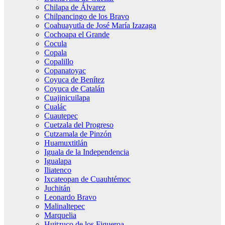
Chilapa de Álvarez
Chilpancingo de los Bravo
Coahuayutla de José María Izazaga
Cochoapa el Grande
Cocula
Copala
Copalillo
Copanatoyac
Coyuca de Benítez
Coyuca de Catalán
Cuajinicuilapa
Cualác
Cuautepec
Cuetzala del Progreso
Cutzamala de Pinzón
Huamuxtitlán
Iguala de la Independencia
Igualapa
Iliatenco
Ixcateopan de Cuauhtémoc
Juchitán
Leonardo Bravo
Malinaltepec
Marquelia
Huitzuco de los Figueroa