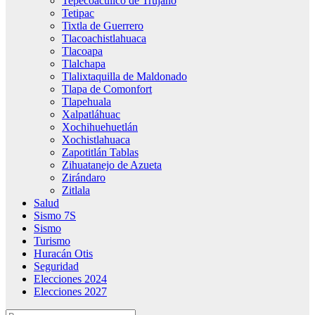
Tepecoacuilco de Trujano
Tetipac
Tixtla de Guerrero
Tlacoachistlahuaca
Tlacoapa
Tlalchapa
Tlalixtaquilla de Maldonado
Tlapa de Comonfort
Tlapehuala
Xalpatláhuac
Xochihuehuetlán
Xochistlahuaca
Zapotitlán Tablas
Zihuatanejo de Azueta
Zirándaro
Zitlala
Salud
Sismo 7S
Sismo
Turismo
Huracán Otis
Seguridad
Elecciones 2024
Elecciones 2027