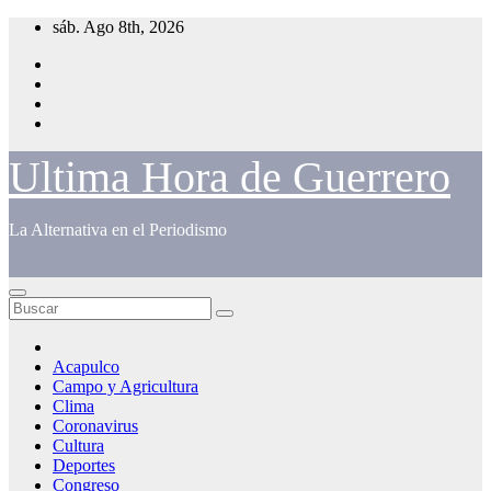
Saltar
sáb. Ago 8th, 2026
al
contenido
Ultima Hora de Guerrero
La Alternativa en el Periodismo
Acapulco
Campo y Agricultura
Clima
Coronavirus
Cultura
Deportes
Congreso