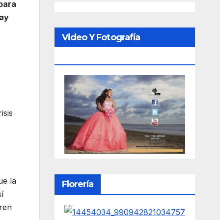
 para
hay
Video Y Fotografía
Porfesional
isis
ue la
Florería
í
ren