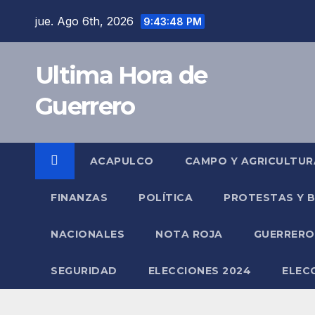
Saltar
jue. Ago 6th, 2026
9:43:48 PM
al
contenido
Ultima Hora de
Guerrero
ACAPULCO
CAMPO Y AGRICULTUR
FINANZAS
POLÍTICA
PROTESTAS Y 
NACIONALES
NOTA ROJA
GUERRER
SEGURIDAD
ELECCIONES 2024
ELEC