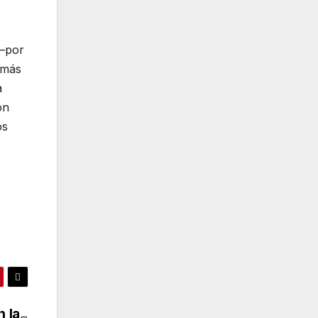
 –por
 más
a
on
os
 la