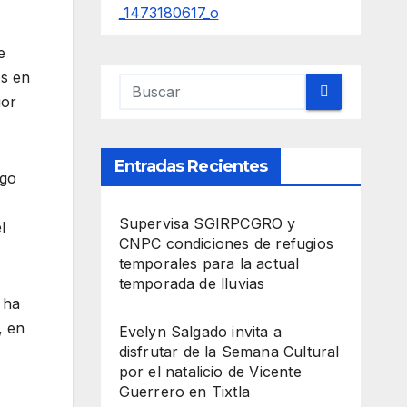
e
os en
ior
Entradas Recientes
rgo
Supervisa SGIRPCGRO y
l
CNPC condiciones de refugios
temporales para la actual
temporada de lluvias
 ha
, en
Evelyn Salgado invita a
disfrutar de la Semana Cultural
.
por el natalicio de Vicente
Guerrero en Tixtla