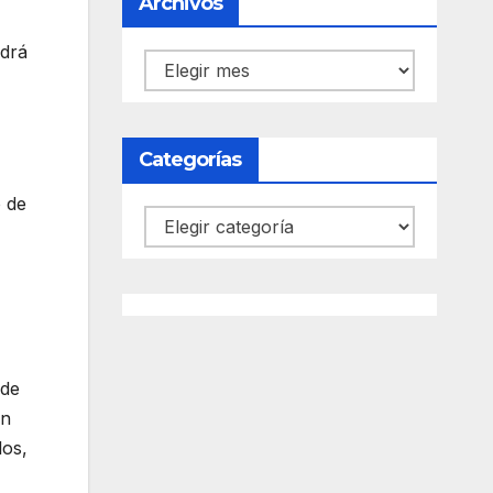
Archivos
ndrá
Archivos
Categorías
o de
Categorías
 de
in
los,