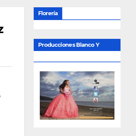
Florería
z
Producciones Blanco Y
Negro
s