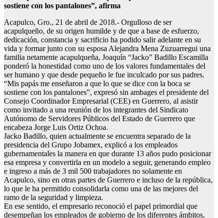
sostiene con los pantalones”, afirma
Acapulco, Gro., 21 de abril de 2018.- Orgulloso de ser
acapulqueño, de su origen humilde y de que a base de esfuerzo,
dedicación, constancia y sacrificio ha podido salir adelante en su
vida y formar junto con su esposa Alejandra Mena Zuzuarregui una
familia netamente acapulqueña, Joaquín “Jacko” Badillo Escamilla
ponderó la honestidad como uno de los valores fundamentales del
ser humano y que desde pequeño le fue inculcado por sus padres.
“Mis papás me enseñaron a que lo que se dice con la boca se
sostiene con los pantalones”, expresó sin ambages el presidente del
Consejo Coordinador Empresarial (CEE) en Guerrero, al asistir
como invitado a una reunión de los integrantes del Sindicato
Autónomo de Servidores Públicos del Estado de Guerrero que
encabeza Jorge Luis Ortiz Ochoa.
Jacko Badillo, quien actualmente se encuentra separado de la
presidencia del Grupo Jobamex, explicó a los empleados
gubernamentales la manera en que durante 13 años pudo posicionar
esa empresa y convertirla en un modelo a seguir, generando empleo
e ingreso a más de 3 mil 500 trabajadores no solamente en
Acapulco, sino en otras partes de Guerrero e incluso de la república,
lo que le ha permitido consolidarla como una de las mejores del
ramo de la seguridad y limpieza.
En ese sentido, el empresario reconoció el papel primordial que
desempeñan los empleados de gobierno de los diferentes ámbitos,