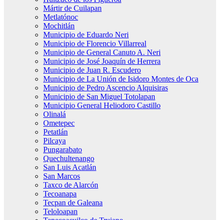
Mártir de Cuilapan
Metlatónoc
Mochitlán
Municipio de Eduardo Neri
Municipio de Florencio Villarreal
Municipio de General Canuto A. Neri
Municipio de José Joaquín de Herrera
Municipio de Juan R. Escudero
Municipio de La Unión de Isidoro Montes de Oca
Municipio de Pedro Ascencio Alquisiras
Municipio de San Miguel Totolapan
Municipio General Heliodoro Castillo
Olinalá
Ometepec
Petatlán
Pilcaya
Pungarabato
Quechultenango
San Luis Acatlán
San Marcos
Taxco de Alarcón
Tecoanapa
Tecpan de Galeana
Teloloapan