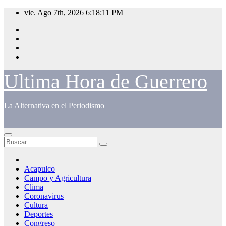
Saltar
vie. Ago 7th, 2026
6:18:11 PM
al
contenido
Ultima Hora de Guerrero
La Alternativa en el Periodismo
Acapulco
Campo y Agricultura
Clima
Coronavirus
Cultura
Deportes
Congreso