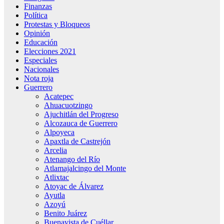
Finanzas
Política
Protestas y Bloqueos
Opinión
Educación
Elecciones 2021
Especiales
Nacionales
Nota roja
Guerrero
Acatepec
Ahuacuotzingo
Ajuchitlán del Progreso
Alcozauca de Guerrero
Alpoyeca
Apaxtla de Castrejón
Arcelia
Atenango del Río
Atlamajalcingo del Monte
Atlixtac
Atoyac de Álvarez
Ayutla
Azoyú
Benito Juárez
Buenavista de Cuéllar