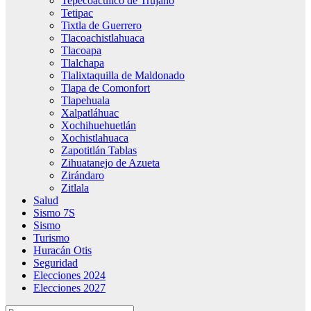
Tepecoacuilco de Trujano
Tetipac
Tixtla de Guerrero
Tlacoachistlahuaca
Tlacoapa
Tlalchapa
Tlalixtaquilla de Maldonado
Tlapa de Comonfort
Tlapehuala
Xalpatláhuac
Xochihuehuetlán
Xochistlahuaca
Zapotitlán Tablas
Zihuatanejo de Azueta
Zirándaro
Zitlala
Salud
Sismo 7S
Sismo
Turismo
Huracán Otis
Seguridad
Elecciones 2024
Elecciones 2027