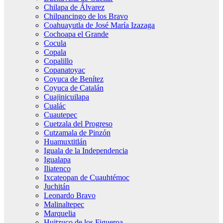
Chilapa de Álvarez
Chilpancingo de los Bravo
Coahuayutla de José María Izazaga
Cochoapa el Grande
Cocula
Copala
Copalillo
Copanatoyac
Coyuca de Benítez
Coyuca de Catalán
Cuajinicuilapa
Cualác
Cuautepec
Cuetzala del Progreso
Cutzamala de Pinzón
Huamuxtitlán
Iguala de la Independencia
Igualapa
Iliatenco
Ixcateopan de Cuauhtémoc
Juchitán
Leonardo Bravo
Malinaltepec
Marquelia
Huitzuco de los Figueroa