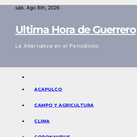
Saltar
sáb. Ago 8th, 2026
al
contenido
Ultima Hora de Guerrero
La Alternativa en el Periodismo
ACAPULCO
CAMPO Y AGRICULTURA
CLIMA