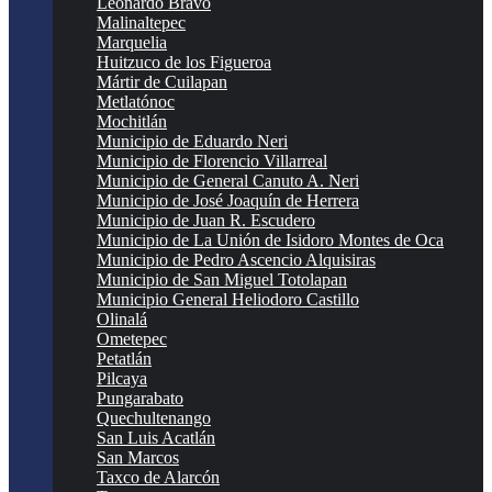
Leonardo Bravo
Malinaltepec
Marquelia
Huitzuco de los Figueroa
Mártir de Cuilapan
Metlatónoc
Mochitlán
Municipio de Eduardo Neri
Municipio de Florencio Villarreal
Municipio de General Canuto A. Neri
Municipio de José Joaquín de Herrera
Municipio de Juan R. Escudero
Municipio de La Unión de Isidoro Montes de Oca
Municipio de Pedro Ascencio Alquisiras
Municipio de San Miguel Totolapan
Municipio General Heliodoro Castillo
Olinalá
Ometepec
Petatlán
Pilcaya
Pungarabato
Quechultenango
San Luis Acatlán
San Marcos
Taxco de Alarcón