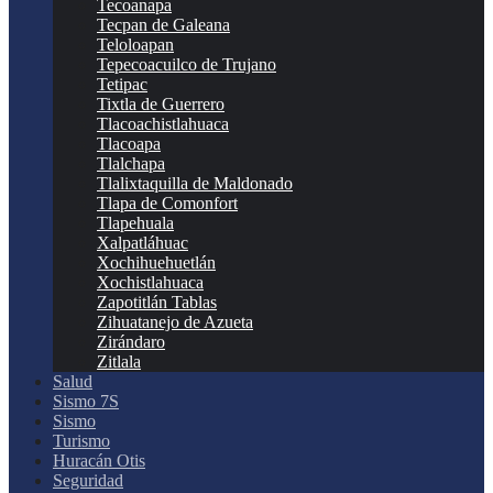
Tecoanapa
Tecpan de Galeana
Teloloapan
Tepecoacuilco de Trujano
Tetipac
Tixtla de Guerrero
Tlacoachistlahuaca
Tlacoapa
Tlalchapa
Tlalixtaquilla de Maldonado
Tlapa de Comonfort
Tlapehuala
Xalpatláhuac
Xochihuehuetlán
Xochistlahuaca
Zapotitlán Tablas
Zihuatanejo de Azueta
Zirándaro
Zitlala
Salud
Sismo 7S
Sismo
Turismo
Huracán Otis
Seguridad