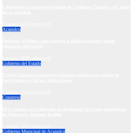
Conmemora Acapulco el legado de Emiliano Zapata a 147 años
de su natalicio
8 agosto, 2026
adminweb
Acapulco
Defiende Abelina López apoyos a adultos mayores como
conquista del pueblo
8 agosto, 2026
adminweb
Gobierno del Estado
Evelyn Salgado transforma espacios urbanos en puntos de
convivencia social en Chilpancingo
7 agosto, 2026
adminweb
Congreso
El Congreso está enfocado en desahogar los temas prioritarios
de Guerrero: Joaquín Badillo
7 agosto, 2026
adminweb
Gobierno Municipal de Acapulco