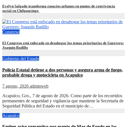
Evelyn Salgado transforma espacios urbanos en puntos de convivencia
social en Chilpancingo
Congreso
El Congreso está enfocado en desahogar los temas prioritarios de Guerrero:
Joaquín Badillo
Gobierno del Estado
Policía Estatal detiene a dos personas y asegura arma de fuego,
probable droga y motocicleta en Acapulco
7 agosto, 2026
adminweb
Acapulco, Gro., 7 de agosto de 2026. Como parte de los recorridos
permanentes de seguridad y vigilancia que mantiene la Secretaría de
Seguridad Pública del Estado en el municipio de…
Acapulco
Emiten aviso preventivo por evento de Mar de Fondo en las