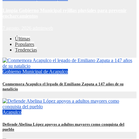
Limpia Gobierno Municipal rejillas pluviales para prevenir
encharcamientos
7 agosto, 2026
adminweb
Últimas
Populares
Tendencias
Gobierno Municipal de Acapulco
Conmemora Acapulco el legado de Emiliano Zapata a 147 años de su
natalicio
Acapulco
Defiende Abelina López apoyos a adultos mayores como conquista del
pueblo