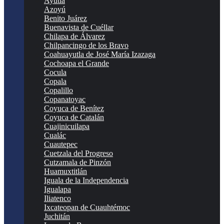
Ayutla
Azoyú
Benito Juárez
Buenavista de Cuéllar
Chilapa de Álvarez
Chilpancingo de los Bravo
Coahuayutla de José María Izazaga
Cochoapa el Grande
Cocula
Copala
Copalillo
Copanatoyac
Coyuca de Benítez
Coyuca de Catalán
Cuajinicuilapa
Cualác
Cuautepec
Cuetzala del Progreso
Cutzamala de Pinzón
Huamuxtitlán
Iguala de la Independencia
Igualapa
Iliatenco
Ixcateopan de Cuauhtémoc
Juchitán