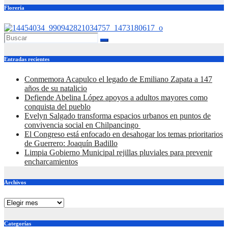
Florería
Entradas recientes
Conmemora Acapulco el legado de Emiliano Zapata a 147
años de su natalicio
Defiende Abelina López apoyos a adultos mayores como
conquista del pueblo
Evelyn Salgado transforma espacios urbanos en puntos de
convivencia social en Chilpancingo
El Congreso está enfocado en desahogar los temas prioritarios
de Guerrero: Joaquín Badillo
Limpia Gobierno Municipal rejillas pluviales para prevenir
encharcamientos
Archivos
Archivos
Categorías