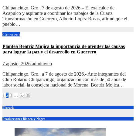
Chilpancingo, Gro., 7 de agosto de 2026.– El exalcalde de
Acapulco y aspirante a coordinar los trabajos de la Cuarta
Transformación en Guerrero, Alberto López Rosas, afirmó que el
pueblo…
Guerrero
Plantea Beatriz Mojica la importancia de atender las causas
para lograr la paz y el desarrollo en Guerrero
7 agosto, 2026
adminweb
Chilpancingo, Gro., a 7 de agosto de 2026.- Ante integrantes del
Club Rotario Chilpancingo, organización con más de 50 años de
labor social, la consejera nacional de Morena, Beatriz Mojica…
Paginación
1
2
3
…
6,489
de
Florería
entradas
Producciones Blanco y Negro