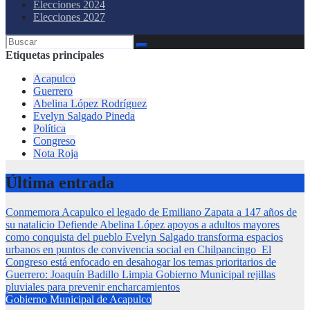
Elecciones 2024
Elecciones 2027
Etiquetas principales
Acapulco
Guerrero
Abelina López Rodríguez
Evelyn Salgado Pineda
Política
Congreso
Nota Roja
Última entrada
Conmemora Acapulco el legado de Emiliano Zapata a 147 años de
su natalicio
Defiende Abelina López apoyos a adultos mayores
como conquista del pueblo
Evelyn Salgado transforma espacios
urbanos en puntos de convivencia social en Chilpancingo
El
Congreso está enfocado en desahogar los temas prioritarios de
Guerrero: Joaquín Badillo
Limpia Gobierno Municipal rejillas
pluviales para prevenir encharcamientos
Gobierno Municipal de Acapulco