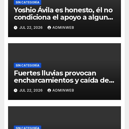
SIN CATEGORÍA
Yoshio Ávila es honesto, él no
condiciona el apoyo a alguna
figura política por una
JUL 22, 2026
ADMINWEB
candidatura
SIN CATEGORÍA
Fuertes lluvias provocan
encharcamientos y caída de
un árbol, sin daños graves en
JUL 22, 2026
ADMINWEB
Acapulco
SIN CATEGORÍA