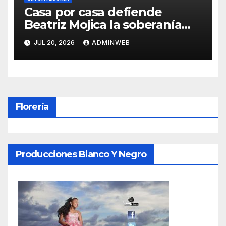
Casa por casa defiende
Beatriz Mojica la soberanía
nacional en Tlapa
JUL 20, 2026
ADMINWEB
Florería
Producciones Blanco Y Negro