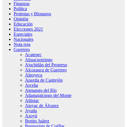
Finanzas
Política
Protestas y Bloqueos
Opinión
Educación
Elecciones 2021
Especiales
Nacionales
Nota roja
Guerrero
Acatepec
Ahuacuotzingo
Ajuchitlán del Progreso
Alcozauca de Guerrero
Alpoyeca
Apaxtla de Castrejón
Arcelia
Atenango del Río
Atlamajalcingo del Monte
Atlixtac
Atoyac de Álvarez
Ayutla
Azoyú
Benito Juárez
Buenavista de Cuéllar