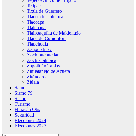
Tepecoacuilco de Trujano
Tetipac
Tixtla de Guerrero
Tlacoachistlahuaca
Tlacoapa
Tlalchapa
Tlalixtaquilla de Maldonado
Tlapa de Comonfort
Tlapehuala
Xalpatláhuac
Xochihuehuetlán
Xochistlahuaca
Zapotitlán Tablas
Zihuatanejo de Azueta
Zirándaro
Zitlala
Salud
Sismo 7S
Sismo
Turismo
Huracán Otis
Seguridad
Elecciones 2024
Elecciones 2027