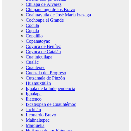
Chilapa de Álvarez
Chilpancingo de los Bravo
Coahuayutla de José María Izazaga
Cochoapa el Grande
Cocula
Copala
Copalillo
Copanatoyac
Coyuca de Benítez
Coyuca de Catalán
Cuajinicuilapa
Cualác
Cuautepec
Cuetzala del Progreso
Cutzamala de Pinzón
Huamuxtitlán
Iguala de la Independencia
Igualapa
Iliatenco
Ixcateopan de Cuauhtémoc
Juchitán
Leonardo Bravo
Malinaltepec
Marquelia
Huitzuco de los Figueroa