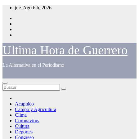
Saltar
jue. Ago 6th, 2026
al
contenido
Ultima Hora de Guerrero
La Alternativa en el Periodismo
Acapulco
Campo y Agricultura
Clima
Coronavirus
Cultura
Deportes
Congreso