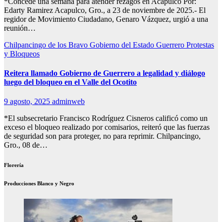
*Concede una semana para atender rezagos en Acapulco Por:
Edarty Ramirez Acapulco, Gro., a 23 de noviembre de 2025.- El
regidor de Movimiento Ciudadano, Genaro Vázquez, urgió a una
reunión…
Chilpancingo de los Bravo
Gobierno del Estado
Guerrero
Protestas
y Bloqueos
Reitera llamado Gobierno de Guerrero a legalidad y diálogo
luego del bloqueo en el Valle del Ocotito
9 agosto, 2025
adminweb
*El subsecretario Francisco Rodríguez Cisneros calificó como un
exceso el bloqueo realizado por comisarios, reiteró que las fuerzas
de seguridad son para proteger, no para reprimir. Chilpancingo,
Gro., 08 de…
Florería
Producciones Blanco y Negro