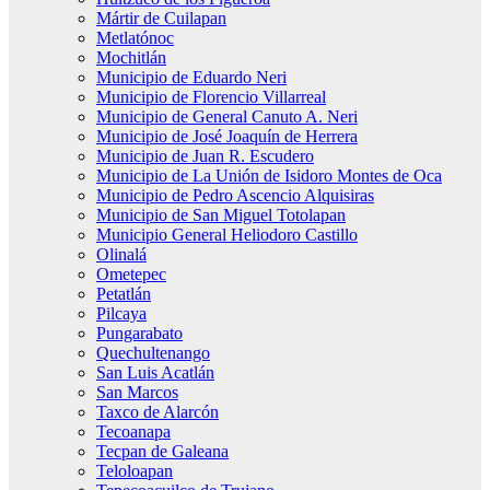
Mártir de Cuilapan
Metlatónoc
Mochitlán
Municipio de Eduardo Neri
Municipio de Florencio Villarreal
Municipio de General Canuto A. Neri
Municipio de José Joaquín de Herrera
Municipio de Juan R. Escudero
Municipio de La Unión de Isidoro Montes de Oca
Municipio de Pedro Ascencio Alquisiras
Municipio de San Miguel Totolapan
Municipio General Heliodoro Castillo
Olinalá
Ometepec
Petatlán
Pilcaya
Pungarabato
Quechultenango
San Luis Acatlán
San Marcos
Taxco de Alarcón
Tecoanapa
Tecpan de Galeana
Teloloapan