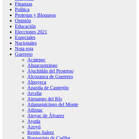
Finanzas
Política
Protestas y Bloqueos
Opinión
Educación
Elecciones 2021
Especiales
Nacionales
Nota roja
Guerrero
Acatepec
Ahuacuotzingo
Ajuchitlán del Progreso
Alcozauca de Guerrero
Alpoyeca
Apaxtla de Castrejón
Arcelia
Atenango del Río
Atlamajalcingo del Monte
Atlixtac
Atoyac de Álvarez
Ayutla
Azoyú
Benito Juárez
Buenavista de Cuéllar