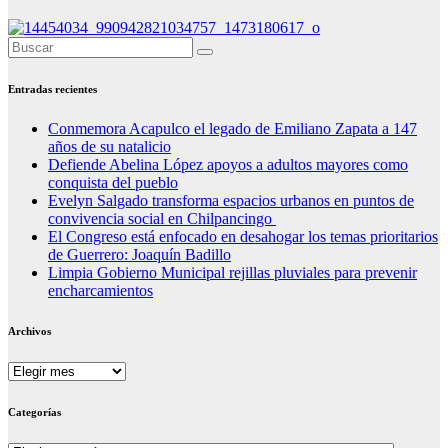
Entradas recientes
Conmemora Acapulco el legado de Emiliano Zapata a 147
años de su natalicio
Defiende Abelina López apoyos a adultos mayores como
conquista del pueblo
Evelyn Salgado transforma espacios urbanos en puntos de
convivencia social en Chilpancingo
El Congreso está enfocado en desahogar los temas prioritarios
de Guerrero: Joaquín Badillo
Limpia Gobierno Municipal rejillas pluviales para prevenir
encharcamientos
Archivos
Archivos
Categorías