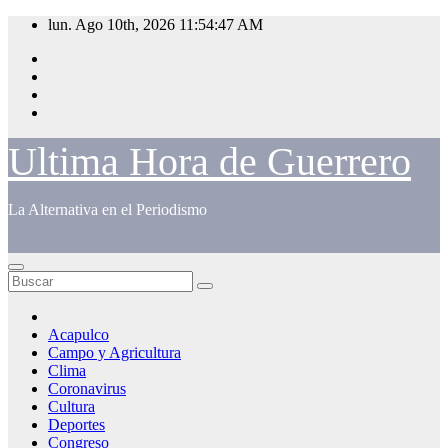
Saltar
lun. Ago 10th, 2026
11:54:47 AM
al
contenido
Ultima Hora de Guerrero
La Alternativa en el Periodismo
Acapulco
Campo y Agricultura
Clima
Coronavirus
Cultura
Deportes
Congreso