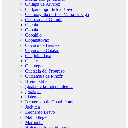
Chilapa de Álvarez
Chilpancingo de los Bravo
Coahuayutla de José María Izazaga
Cochoapa el Grande
Cocula
Copala
Copalillo
Copanatoyac
Coyuca de Benítez
Coyuca de Catalán
Cuajinicuilapa
Cualác
Cuautepec
Cuetzala del Progreso
Cutzamala de Pinzón
Huamuxtitlán
Iguala de la Independencia
Igualapa
Iliatenco
Ixcateopan de Cuauhtémoc
Juchitán
Leonardo Bravo
Malinaltepec
Marquelia
Huitzuco de los Figueroa