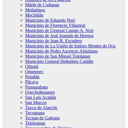
Mártir de Cuilapan
Metlatónoc
Mochitlán
Municipio de Eduardo Neri
Municipio de Florencio Villarreal
Municipio de General Canuto A. Neri
Municipio de José Joaquín de Herrera
Municipio de Juan R. Escudero
Municipio de La Unión de Isidoro Montes de Oca
Municipio de Pedro Ascencio Alquisiras
Municipio de San Miguel Totolapan
Municipio General Heliodoro Castillo
Olinalá
Ometepec
Petatlán
Pilcaya
Pungarabato
Quechultenango
San Luis Acatlán
San Marcos
Taxco de Alarcón
Tecoanapa
Tecpan de Galeana
Teloloapan