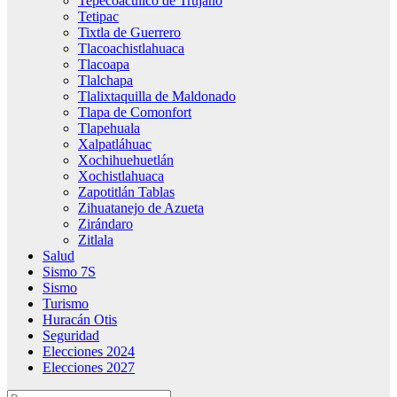
Tepecoacuilco de Trujano
Tetipac
Tixtla de Guerrero
Tlacoachistlahuaca
Tlacoapa
Tlalchapa
Tlalixtaquilla de Maldonado
Tlapa de Comonfort
Tlapehuala
Xalpatláhuac
Xochihuehuetlán
Xochistlahuaca
Zapotitlán Tablas
Zihuatanejo de Azueta
Zirándaro
Zitlala
Salud
Sismo 7S
Sismo
Turismo
Huracán Otis
Seguridad
Elecciones 2024
Elecciones 2027