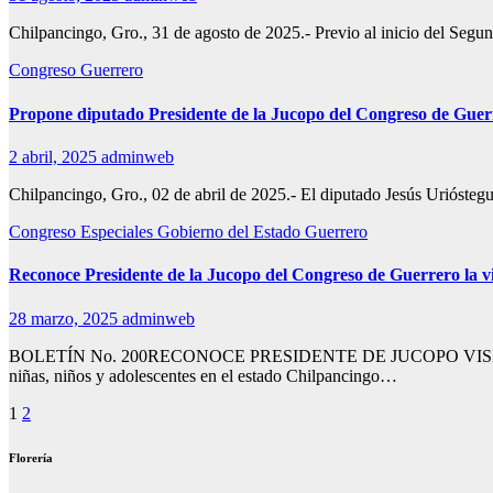
Chilpancingo, Gro., 31 de agosto de 2025.- Previo al inicio del Segu
Congreso
Guerrero
Propone diputado Presidente de la Jucopo del Congreso de Guer
2 abril, 2025
adminweb
Chilpancingo, Gro., 02 de abril de 2025.- El diputado Jesús Urióste
Congreso
Especiales
Gobierno del Estado
Guerrero
Reconoce Presidente de la Jucopo del Congreso de Guerrero la v
28 marzo, 2025
adminweb
BOLETÍN No. 200RECONOCE PRESIDENTE DE JUCOPO VISIÓN 
niñas, niños y adolescentes en el estado Chilpancingo…
Paginación
1
2
de
Florería
entradas