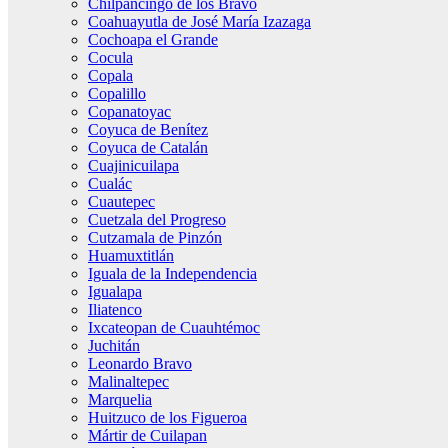
Chilpancingo de los Bravo
Coahuayutla de José María Izazaga
Cochoapa el Grande
Cocula
Copala
Copalillo
Copanatoyac
Coyuca de Benítez
Coyuca de Catalán
Cuajinicuilapa
Cualác
Cuautepec
Cuetzala del Progreso
Cutzamala de Pinzón
Huamuxtitlán
Iguala de la Independencia
Igualapa
Iliatenco
Ixcateopan de Cuauhtémoc
Juchitán
Leonardo Bravo
Malinaltepec
Marquelia
Huitzuco de los Figueroa
Mártir de Cuilapan