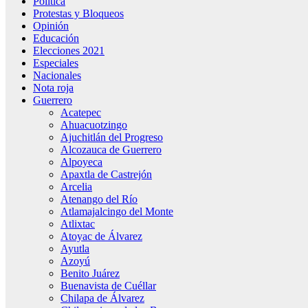
Política
Protestas y Bloqueos
Opinión
Educación
Elecciones 2021
Especiales
Nacionales
Nota roja
Guerrero
Acatepec
Ahuacuotzingo
Ajuchitlán del Progreso
Alcozauca de Guerrero
Alpoyeca
Apaxtla de Castrejón
Arcelia
Atenango del Río
Atlamajalcingo del Monte
Atlixtac
Atoyac de Álvarez
Ayutla
Azoyú
Benito Juárez
Buenavista de Cuéllar
Chilapa de Álvarez