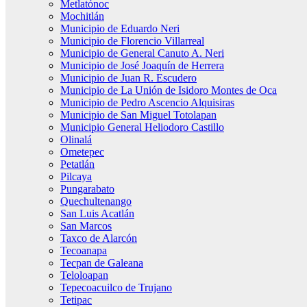
Metlatónoc
Mochitlán
Municipio de Eduardo Neri
Municipio de Florencio Villarreal
Municipio de General Canuto A. Neri
Municipio de José Joaquín de Herrera
Municipio de Juan R. Escudero
Municipio de La Unión de Isidoro Montes de Oca
Municipio de Pedro Ascencio Alquisiras
Municipio de San Miguel Totolapan
Municipio General Heliodoro Castillo
Olinalá
Ometepec
Petatlán
Pilcaya
Pungarabato
Quechultenango
San Luis Acatlán
San Marcos
Taxco de Alarcón
Tecoanapa
Tecpan de Galeana
Teloloapan
Tepecoacuilco de Trujano
Tetipac