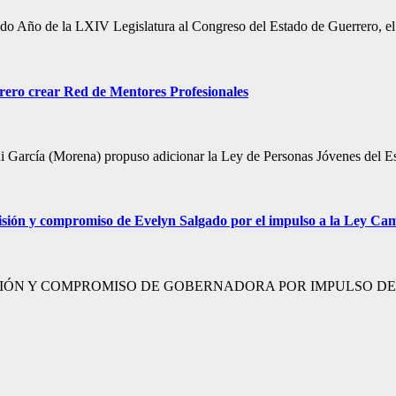
ndo Año de la LXIV Legislatura al Congreso del Estado de Guerrero, el
rero crear Red de Mentores Profesionales
gui García (Morena) propuso adicionar la Ley de Personas Jóvenes del E
isión y compromiso de Evelyn Salgado por el impulso a la Ley Cam
Y COMPROMISO DE GOBERNADORA POR IMPULSO DE LEY CAMILA