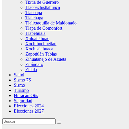
Tixtla de Guerrero
Tlacoachistlahuaca
Tlacoapa
Tlalchapa
Tlalixtaquilla de Maldonado
Tlapa de Comonfort
Tlapehuala
Xalpatláhuac
Xochihuehuetlán
Xochistlahuaca
Zapotitlán Tablas
Zihuatanejo de Azueta
Zirándaro
Zitlala
Salud
Sismo 7S
Sismo
Turismo
Huracán Otis
Seguridad
Elecciones 2024
Elecciones 2027