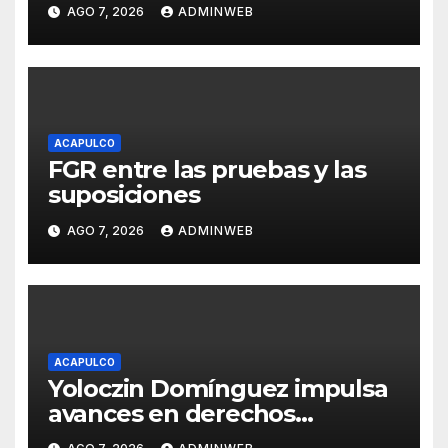
las costas de Guerrero
AGO 7, 2026
ADMINWEB
ACAPULCO
FGR entre las pruebas y las
suposiciones
AGO 7, 2026
ADMINWEB
ACAPULCO
Yoloczin Domínguez impulsa
avances en derechos
humanos desde el Congreso