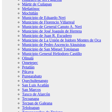
Mártir de Cuilapan
Metlatónoc
Mochitlán
Municipio de Eduardo Neri
Municipio de Florencio Villarreal
Municipio de General Canuto A. Neri
Municipio de José Joaquín de Herrera
Municipio de Juan R. Escudero
Municipio de La Unión de Isidoro Montes de Oca
Municipio de Pedro Ascencio Alquisiras
Municipio de San Miguel Totolapan
Municipio General Heliodoro Castillo
Olinalá
Ometepec
Petatlán
Pilcaya
Pungarabato
Quechultenango
San Luis Acatlán
San Marcos
Taxco de Alarcón
Tecoanapa
Tecpan de Galeana
Teloloapan