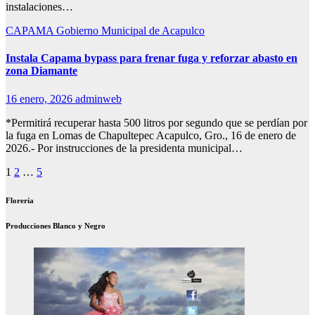
instalaciones…
CAPAMA
Gobierno Municipal de Acapulco
Instala Capama bypass para frenar fuga y reforzar abasto en
zona Diamante
16 enero, 2026
adminweb
*Permitirá recuperar hasta 500 litros por segundo que se perdían por
la fuga en Lomas de Chapultepec Acapulco, Gro., 16 de enero de
2026.- Por instrucciones de la presidenta municipal…
Paginación
1
2
…
5
de
Florería
entradas
Producciones Blanco y Negro