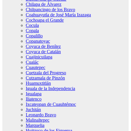
Chilapa de Álvarez
Chilpancingo de los Bravo
Coahuayutla de José María Izazaga
Cochoapa el Grande
Cocula
Copala
Copalillo
Copanatoyac
Coyuca de Benítez
Coyuca de Catalán
Cuajinicuilapa
Cualác
Cuautepec
Cuetzala del Progreso
Cutzamala de Pinzón
Huamuxtitlán
Iguala de la Independencia
Igualapa
Iliatenco
Ixcateopan de Cuauhtémoc
Juchitán
Leonardo Bravo
Malinaltepec
Marquelia
Huitzuco de los Figueroa