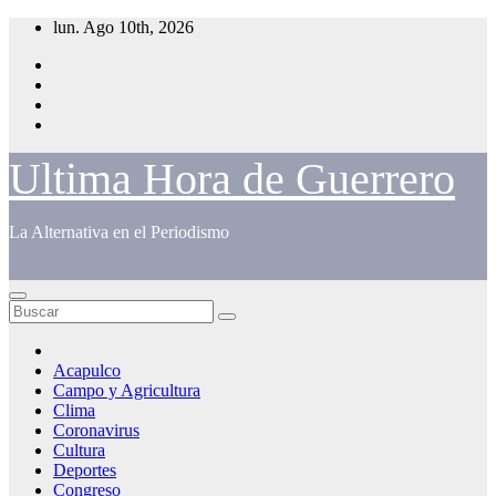
Saltar
lun. Ago 10th, 2026
al
contenido
Ultima Hora de Guerrero
La Alternativa en el Periodismo
Acapulco
Campo y Agricultura
Clima
Coronavirus
Cultura
Deportes
Congreso