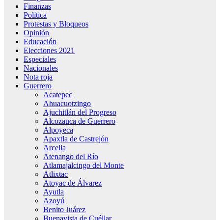
Finanzas
Política
Protestas y Bloqueos
Opinión
Educación
Elecciones 2021
Especiales
Nacionales
Nota roja
Guerrero
Acatepec
Ahuacuotzingo
Ajuchitlán del Progreso
Alcozauca de Guerrero
Alpoyeca
Apaxtla de Castrejón
Arcelia
Atenango del Río
Atlamajalcingo del Monte
Atlixtac
Atoyac de Álvarez
Ayutla
Azoyú
Benito Juárez
Buenavista de Cuéllar