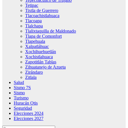
Tepecoacuilco de Trujano
Tetipac
Tixtla de Guerrero
Tlacoachistlahuaca
Tlacoapa
Tlalchapa
Tlalixtaquilla de Maldonado
Tlapa de Comonfort
Tlapehuala
Xalpatláhuac
Xochihuehuetlán
Xochistlahuaca
Zapotitlán Tablas
Zihuatanejo de Azueta
Zirándaro
Zitlala
Salud
Sismo 7S
Sismo
Turismo
Huracán Otis
Seguridad
Elecciones 2024
Elecciones 2027